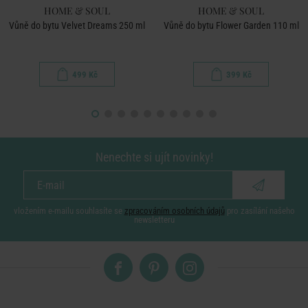
HOME & SOUL
HOME & SOUL
Vůně do bytu Velvet Dreams 250 ml
Vůně do bytu Flower Garden 110 ml
499 Kč
399 Kč
Nenechte si ujít novinky!
vložením e-mailu souhlasíte se
zpracováním osobních údajů
pro zasílání našeho
newsletteru