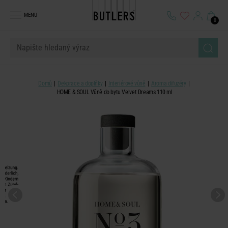
MENU
0
Domů
Dekorace a doplňky
Interiérové vůně
Aroma difuzéry
HOME & SOUL Vůně do bytu Velvet Dreams 110 ml