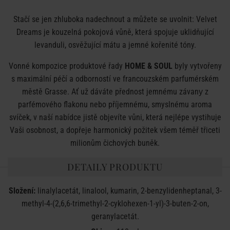
Stačí se jen zhluboka nadechnout a můžete se uvolnit: Velvet
Dreams je kouzelná pokojová vůně, která spojuje uklidňující
levanduli, osvěžující mátu a jemné kořenité tóny.
Vonné kompozice produktové řady
HOME & SOUL
byly vytvořeny
s maximální péčí a odborností ve francouzském parfumérském
městě Grasse. Ať už dáváte přednost jemnému závanу z
parfémového flakonu nebo příjemnému, smyslnému aroma
svíček, v naší nabídce jistě objevíte vůni, která nejlépe vystihuje
Vaši osobnost, a dopřeje harmonický požitek všem téměř třiceti
milionům čichových buněk.
DETAILY PRODUKTU
Složení:
linalylacetát, linalool, kumarin, 2-benzylidenheptanal, 3-
methyl-4-(2,6,6-trimethyl-2-cyklohexen-1-yl)-3-buten-2-on,
geranylacetát.