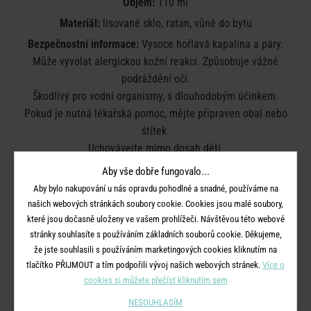
Objem:
110 ml
Materiál:
lisované sklo, ratan, vůně do bytu
Bezpečnostní informace:
Vysoce hořlavá kapalina a páry.
Může vyvolat alergickou kožní reakci. Způsobuje vážné
podráždění očí.
Škodlivý pro vodní organismy, s dlouhodobým účinkem.
Pokud je nutná lékařská pomoc, mějte připraven obal nebo
štítek.
Uchovávejte mimo dosah dětí.
Chraňte před teplem, horkými povrchy, jiskrami, otevřeným
Aby vše dobře fungovalo...
ohněm a jinými zdroji zapálení.
Aby bylo nakupování u nás opravdu pohodlné a snadné, používáme na
Nekuřte. Při manipulaci použijte vhodné ochranné rukavice.
našich webových stránkách soubory cookie. Cookies jsou malé soubory,
Pokud dojde k podráždění kůže: Vyhledejte lékařskou pomoc
které jsou dočasně uloženy ve vašem prohlížeči. Návštěvou této webové
nebo ošetření.
stránky souhlasíte s používáním základních souborů cookie. Děkujeme,
že jste souhlasili s používáním marketingových cookies kliknutím na
Zlikvidujte obsah/obal v souladu s místními / národními /
tlačítko PŘIJMOUT a tím podpořili vývoj našich webových stránek.
Více o
mezinárodními předpisy.
cookies si můžete přečíst kliknutím sem
NESOUHLASÍM