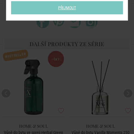
SDÍLEJTE S PŘÁTELI
PŘIJMOUT
DALŠÍ PRODUKTY ZE SÉRIE
BESTSELLER
-60
%
HOME & SOUL
HOME & SOUL
Vůně do bytu ve spreji Herbal Green
Vůně do bytu Vanilla Moments 250