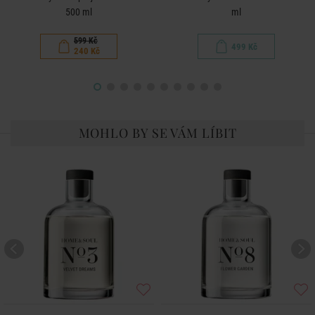
500 ml
ml
599 Kč
499 Kč
240 Kč
MOHLO BY SE VÁM LÍBIT