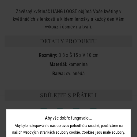
Závěsný květináč HANG LOOSE objímá Vaše květiny v
květináčích s lehkostí a klidem lenošky a každý den Vám
vykouzlí úsměv na tváři.
DETAILY PRODUKTU
Rozměry:
D 8 x Š 15 x V 10 cm
Materiál:
kamenina
Barva:
sv. hnědá
SDÍLEJTE S PŘÁTELI
Aby vše dobře fungovalo...
Aby bylo nakupování u nás opravdu pohodlné a snadné, používáme na
našich webových stránkách soubory cookie. Cookies jsou malé soubory,
DALŠÍ PRODUKTY ZE SÉRIE