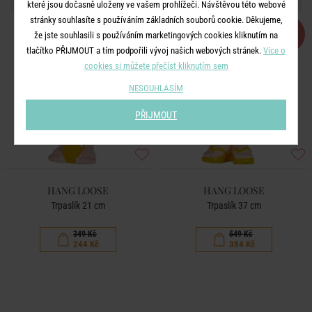
které jsou dočasně uloženy ve vašem prohlížeči. Návštěvou této webové
stránky souhlasíte s používáním základních souborů cookie. Děkujeme,
-30
-30
že jste souhlasili s používáním marketingových cookies kliknutím na
%
%
tlačítko PŘIJMOUT a tím podpořili vývoj našich webových stránek.
Více o
cookies si můžete přečíst kliknutím sem
NESOUHLASÍM
PŘIJMOUT
HANG LOOSE
HANG LOOSE
Trpaslík 21 cm
Trpaslík 37 cm
349 Kč
549 Kč
244 Kč
384 Kč