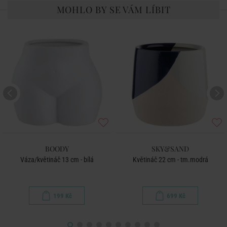
MOHLO BY SE VÁM LÍBIT
BOODY
SKY&SAND
Váza/květináč 13 cm - bílá
Květináč 22 cm - tm.modrá
199 Kč
699 Kč