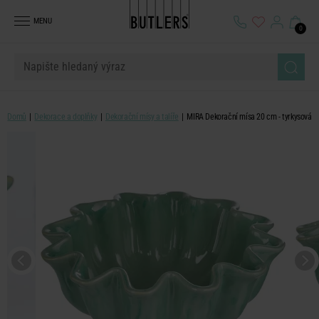
MENU
0
Domů
Dekorace a doplňky
Dekorační mísy a talíře
MIRA Dekorační mísa 20 cm - tyrkysová