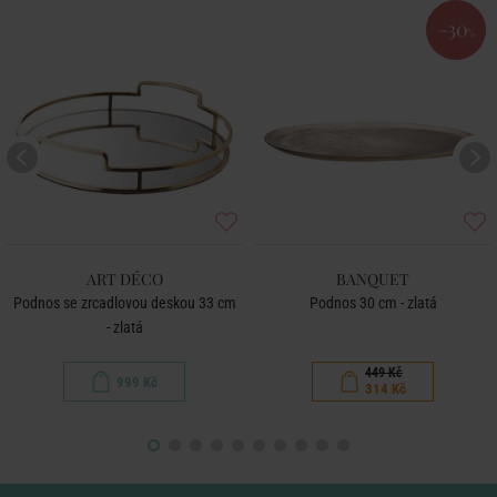
-30
%
ART DÉCO
BANQUET
Podnos se zrcadlovou deskou 33 cm
Podnos 30 cm - zlatá
- zlatá
449 Kč
999 Kč
314 Kč