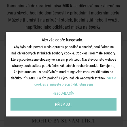
Kameninová dekorativní mísa
MIRA
se díky svému zvlněnému
tvaru skvěle hodí do domácností v přírodním i moderním stylu.
Můžete ji umístit na příruční stolek, jídelní stůl nebo ji využít
například jako odkládací misku na šperky.
DETAILY PRODUKTU
Aby vše dobře fungovalo...
Aby bylo nakupování u nás opravdu pohodlné a snadné, používáme na
Rozměry:
průměr 20 x V 8 cm
našich webových stránkách soubory cookie. Cookies jsou malé soubory,
které jsou dočasně uloženy ve vašem prohlížeči. Návštěvou této webové
Materiál:
kamenina
stránky souhlasíte s používáním základních souborů cookie. Děkujeme,
že jste souhlasili s používáním marketingových cookies kliknutím na
tlačítko PŘIJMOUT a tím podpořili vývoj našich webových stránek.
Více o
SDÍLEJTE S PŘÁTELI
cookies si můžete přečíst kliknutím sem
NESOUHLASÍM
PŘIJMOUT
MOHLO BY SE VÁM LÍBIT