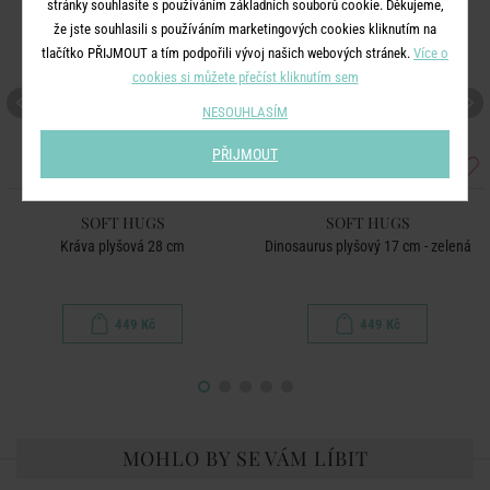
stránky souhlasíte s používáním základních souborů cookie. Děkujeme,
že jste souhlasili s používáním marketingových cookies kliknutím na
tlačítko PŘIJMOUT a tím podpořili vývoj našich webových stránek.
Více o
cookies si můžete přečíst kliknutím sem
NESOUHLASÍM
PŘIJMOUT
SOFT HUGS
SOFT HUGS
Kráva plyšová 28 cm
Dinosaurus plyšový 17 cm - zelená
449 Kč
449 Kč
MOHLO BY SE VÁM LÍBIT