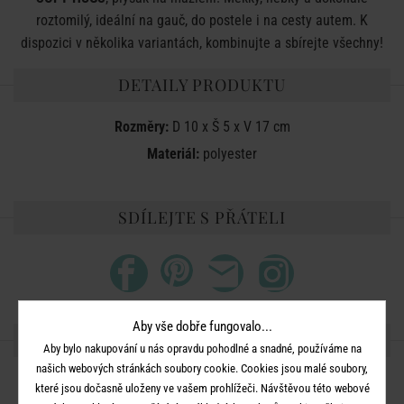
roztomilý, ideální na gauč, do postele i na cesty autem. K
dispozici v několika variantách, kombinujte a sbírejte všechny!
DETAILY PRODUKTU
Rozměry:
D 10 x Š 5 x V 17 cm
Materiál:
polyester
SDÍLEJTE S PŘÁTELI
Aby vše dobře fungovalo...
DALŠÍ PRODUKTY ZE SÉRIE
Aby bylo nakupování u nás opravdu pohodlné a snadné, používáme na
našich webových stránkách soubory cookie. Cookies jsou malé soubory,
které jsou dočasně uloženy ve vašem prohlížeči. Návštěvou této webové