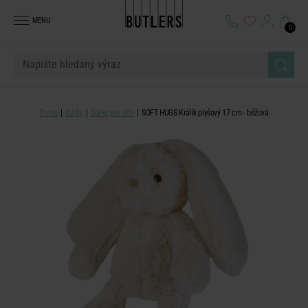
MENU
0
Domů
Dárky
Dárky pro děti
SOFT HUGS Králík plyšový 17 cm - béžová