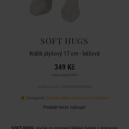
SOFT HUGS
Králík plyšový 17 cm - béžová
349 Kč
cena včetně DPH
Artiklové číslo: 000000001000509889
Dostupnost:
centrální sklad, doprava nelze objednat
Produkt nelze zakoupit
SOFT HUGS
, plyšák na mazlení! Měkký, hebký a dokonale