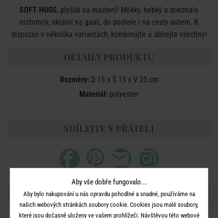
SOFT HUGS
, plyšák na mazlení! Měkký, hebký a dokonale
roztomilý, ideální na gauč, do postele i na cesty autem. K
dispozici v několika variantách, kombinujte a sbírejte všechny!
DETAILY PRODUKTU
Rozměry:
D 15 x Š 15 x V 25 cm
Materiál:
polyester
SDÍLEJTE S PŘÁTELI
Aby vše dobře fungovalo...
DALŠÍ PRODUKTY ZE SÉRIE
Aby bylo nakupování u nás opravdu pohodlné a snadné, používáme na
našich webových stránkách soubory cookie. Cookies jsou malé soubory,
které jsou dočasně uloženy ve vašem prohlížeči. Návštěvou této webové