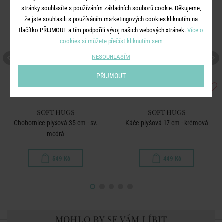
stránky souhlasíte s používáním základních souborů cookie. Děkujeme,
že jste souhlasili s používáním marketingových cookies kliknutím na
tlačítko PŘIJMOUT a tím podpořili vývoj našich webových stránek.
Více o
cookies si můžete přečíst kliknutím sem
NESOUHLASÍM
PŘIJMOUT
SOFT HUGS
SOFT HUGS
Chobotnice plyšová 35 cm - sv.
Káče plyšová 17 cm - krémová
modrá
549 Kč
449 Kč
MOHLO BY SE VÁM LÍBIT