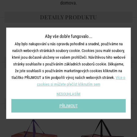
domova.
DETAILY PRODUKTU
Rozměry:
D 55 x Š 28 x V 48 cm
Aby vše dobře fungovalo...
Materiál:
recyklovaný PET
Aby bylo nakupování u nás opravdu pohodlné a snadné, používáme na
našich webových stránkách soubory cookie. Cookies jsou malé soubory,
které jsou dočasně uloženy ve vašem prohlížeči. Návštěvou této webové
SDÍLEJTE S PŘÁTELI
stránky souhlasíte s používáním základních souborů cookie. Děkujeme,
že jste souhlasili s používáním marketingových cookies kliknutím na
tlačítko PŘIJMOUT a tím podpořili vývoj našich webových stránek.
Více o
cookies si můžete přečíst kliknutím sem
NESOUHLASÍM
DALŠÍ PRODUKTY ZE SÉRIE
PŘIJMOUT