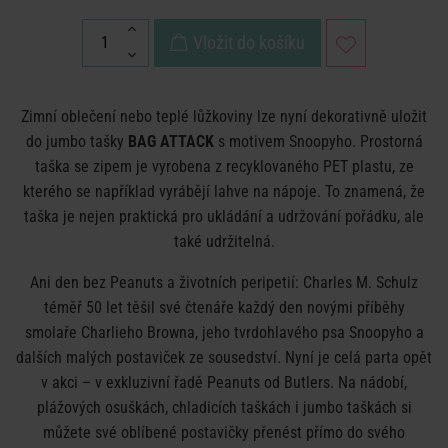
Vložit do košíku
Zimní oblečení nebo teplé lůžkoviny lze nyní dekorativně uložit
do jumbo tašky
BAG ATTACK
s motivem Snoopyho. Prostorná
taška se zipem je vyrobena z recyklovaného PET plastu, ze
kterého se například vyrábějí lahve na nápoje. To znamená, že
taška je nejen praktická pro ukládání a udržování pořádku, ale
také udržitelná.
Ani den bez Peanuts a životních peripetií: Charles M. Schulz
téměř 50 let těšil své čtenáře každý den novými příběhy
smolaře Charlieho Browna, jeho tvrdohlavého psa Snoopyho a
dalších malých postaviček ze sousedství. Nyní je celá parta opět
v akci – v exkluzivní řadě Peanuts od Butlers. Na nádobí,
plážových osuškách, chladicích taškách i jumbo taškách si
můžete své oblíbené postavičky přenést přímo do svého