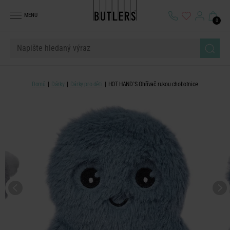
MENU
0
Domů
Dárky
Dárky pro děti
HOT HAND`S Ohřívač rukou chobotnice