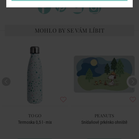
MOHLO BY SE VÁM LÍBIT
TO GO
PEANUTS
Termoska 0,5 l - mix
Snídaňové prkénko ohniště