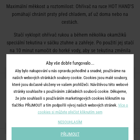
Maximální měkkost a roztomilost: Ohřívač na ruce HOT HAND'S
pomáhají chránit prsty před chladem, ať už doma nebo na
cestách.
Stačí vyklopit ohřívač rukou a během několika okamžiků
speciální tekutina v sáčku ztuhne a zahřeje. Po použití jej stačí
na 10 minut namočit do horké vody, aby se tekutina změnila
zpět v tekutou a ohřívač rukou můžete znovu použít.
Aby vše dobře fungovalo...
Aby bylo nakupování u nás opravdu pohodlné a snadné, používáme na
DETAILY PRODUKTU
našich webových stránkách soubory cookie. Cookies jsou malé soubory,
které jsou dočasně uloženy ve vašem prohlížeči. Návštěvou této webové
Rozměry:
Průměr 11 cm
stránky souhlasíte s používáním základních souborů cookie. Děkujeme,
Materiál:
100% polyester, PVC
že jste souhlasili s používáním marketingových cookies kliknutím na
tlačítko PŘIJMOUT a tím podpořili vývoj našich webových stránek.
Více o
Barva:
modrá
cookies si můžete přečíst kliknutím sem
NESOUHLASÍM
SDÍLEJTE S PŘÁTELI
PŘIJMOUT