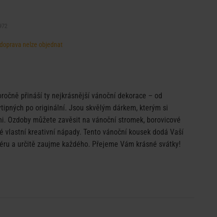
972
, doprava nelze objednat
očně přináší ty nejkrásnější vánoční dekorace – od
vtipných po originální. Jsou skvělým dárkem, kterým si
mi. Ozdoby můžete zavěsit na vánoční stromek, borovicové
vé vlastní kreativní nápady. Tento vánoční kousek dodá Vaší
éru a určitě zaujme každého. Přejeme Vám krásné svátky!