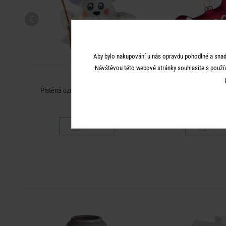
Aby bylo nakupování u nás opravdu pohodlné a snad
Návštěvou této webové stránky souhlasíte s použí
HANG ON
HANG O
Plstěná ozdoba duch/čarodějnice
Ozdoba kost
249 Kč
149 K