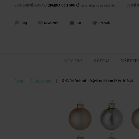
STANDARDNÍ DOPRAVA
ZDARMA OD 2 500 KČ
(nevztahuje se na nábytek)
|
30 DNÍ 
Blog
Newsletter
B2B
Obchody
NOVINKY
SVATBA
NÁBYTE
Domů
Zimní dekorace
HANG ON Sada skleněných koulí 6 cm 12 ks - béžová