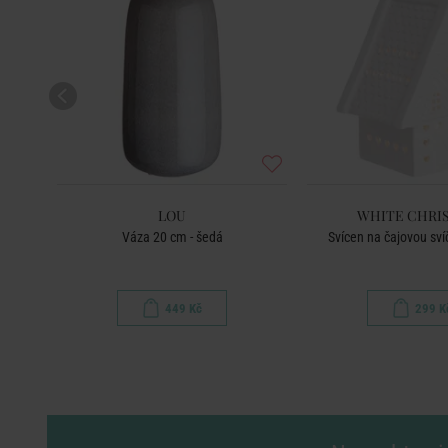
LOU
WHITE CHRI
Váza 20 cm - šedá
Svícen na čajovou sví
449 Kč
299 K