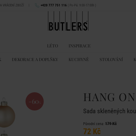
NA VRÁCENÍ ZBOŽÍ
|
+420 777 751 116
( Po-Pá: 9:00-17:00h )
LÉTO
INSPIRACE
K
DEKORACE A DOPLŇKY
KUCHYNĚ
STOLOVÁNÍ
HANG ON
-60
%
Sada skleněných koul
179 Kč
Původní cena:
72 Kč