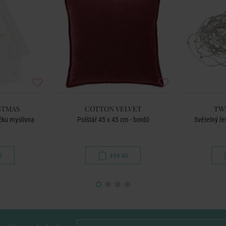
STMAS
COTTON VELVET
TW
čku myslivna
Polštář 45 x 45 cm - bordó
Světelný ře
č
499 Kč