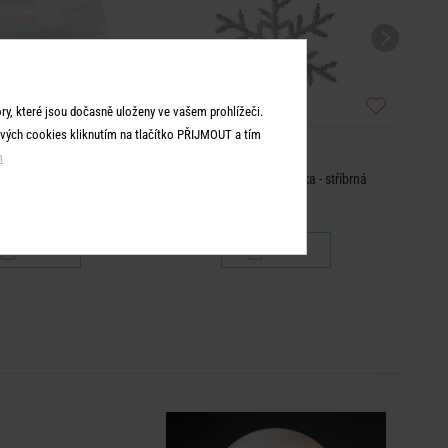
y, které jsou dočasně uloženy ve vašem prohlížeči.
vých cookies kliknutím na tlačítko PŘIJMOUT a tím
HANG ON
HANG ON
m
ba 10 cm - čirá
Ozdoba sněhová vločka - stříbrná
99 Kč
149 Kč