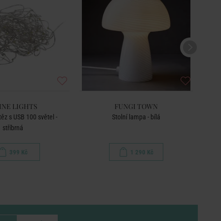
INE LIGHTS
FUNGI TOWN
těz s USB 100 světel -
Stolní lampa - bílá
Kera
stříbrná
399 Kč
1 290 Kč