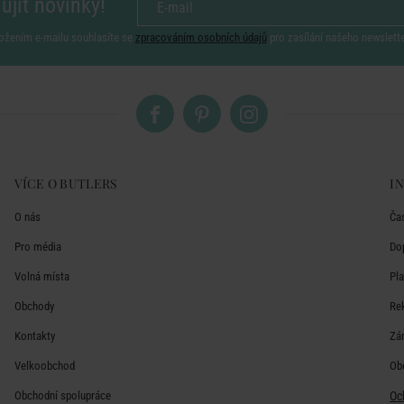
ujít novinky!
ožením e-mailu souhlasíte se
zpracováním osobních údajů
pro zasílání našeho newslett
VÍCE O BUTLERS
I
O nás
Ča
Pro média
Do
Volná místa
Pl
Obchody
Re
Kontakty
Zá
Velkoobchod
Ob
Obchodní spolupráce
Oc