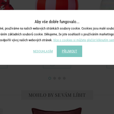
Aby vše dobře fungovalo...
né, používáme na našich webových stránkách soubory cookie. Cookies jsou malé soubor
váním základních souborů cookie. Děkujeme, že jste souhlasili s používáním marketingo
N
HANG ON
podpořili vývoj našich webových stránek.
Více o cookies si můžete přečíst kliknutím se
 WOOF
Koule pruhy 8 cm - červená/sv.růžová
Ozdo
PŘIJMOUT
NESOUHLASÍM
č
49 Kč
MOHLO BY SE VÁM LÍBIT