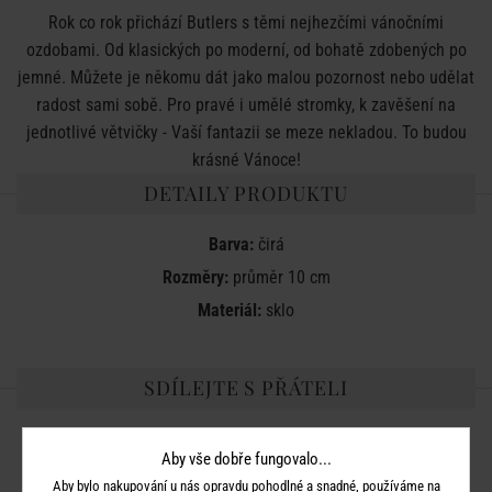
Rok co rok přichází Butlers s těmi nejhezčími vánočními
ozdobami. Od klasických po moderní, od bohatě zdobených po
jemné. Můžete je někomu dát jako malou pozornost nebo udělat
radost sami sobě. Pro pravé i umělé stromky, k zavěšení na
jednotlivé větvičky - Vaší fantazii se meze nekladou. To budou
krásné Vánoce!
DETAILY PRODUKTU
Barva:
čirá
Rozměry:
průměr 10 cm
Materiál:
sklo
SDÍLEJTE S PŘÁTELI
Aby vše dobře fungovalo...
Aby bylo nakupování u nás opravdu pohodlné a snadné, používáme na