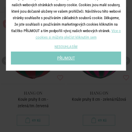
našich webových stránkách soubory cookie. Cookies jsou malé soubory,
DALŠÍ PRODUKTY ZE SÉRIE
které jsou dočasně uloženy ve vašem prohlížeči. Návštěvou této webové
stránky souhlasíte s používáním základních souborů cookie. Děkujeme,
NOVÉ!
NOVÉ!
že jste souhlasili s používáním marketingových cookies kliknutím na
tlačítko PŘIJMOUT a tím podpořili vývoj našich webových stránek.
Více o
cookies si můžete přečíst kliknutím sem
NESOUHLASÍM
PŘIJMOUT
HANG ON
HANG ON
Koule pruhy 8 cm -
Koule pruhy 8 cm - zelená/růžová
zelená/tm.červená
49 Kč
49 Kč