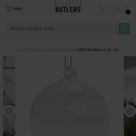
MENU
0
Domů
Vánoční ozdoby
Vánoční koule
HANG ON Ozdoba 10 cm - čirá