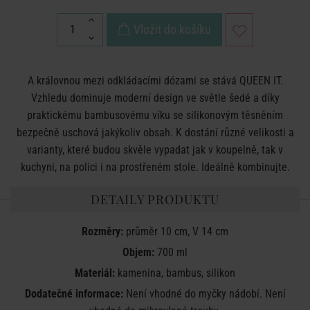
Vložit do košíku
A královnou mezi odkládacími dózami se stává QUEEN IT.
Vzhledu dominuje moderní design ve světle šedé a díky
praktickému bambusovému víku se silikonovým těsněním
bezpečně uschová jakýkoliv obsah. K dostání různé velikosti a
varianty, které budou skvěle vypadat jak v koupelně, tak v
kuchyni, na polici i na prostřeném stole. Ideálně kombinujte.
DETAILY PRODUKTU
Rozměry:
průměr 10 cm, V 14 cm
Objem:
700 ml
Materiál:
kamenina, bambus, silikon
Dodatečné informace:
Není vhodné do myčky nádobí. Není