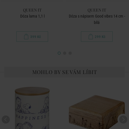
QUEEN IT
QUEEN IT
Dóza lama 1,1 l
Dóza s nápisem Good vibes 14 cm -
bílá
399 Kč
299 Kč
MOHLO BY SE VÁM LÍBIT