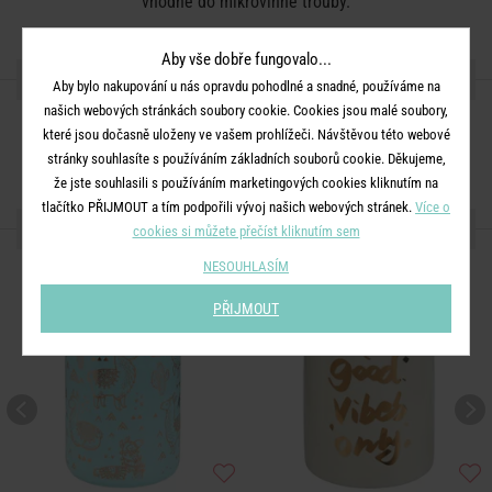
vhodné do mikrovlnné trouby.
Aby vše dobře fungovalo...
SDÍLEJTE S PŘÁTELI
Aby bylo nakupování u nás opravdu pohodlné a snadné, používáme na
našich webových stránkách soubory cookie. Cookies jsou malé soubory,
které jsou dočasně uloženy ve vašem prohlížeči. Návštěvou této webové
stránky souhlasíte s používáním základních souborů cookie. Děkujeme,
že jste souhlasili s používáním marketingových cookies kliknutím na
tlačítko PŘIJMOUT a tím podpořili vývoj našich webových stránek.
Více o
DALŠÍ PRODUKTY ZE SÉRIE
cookies si můžete přečíst kliknutím sem
NESOUHLASÍM
PŘIJMOUT