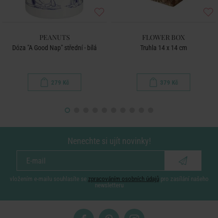
PEANUTS
FLOWER BOX
Dóza "A Good Nap" střední - bílá
Truhla 14 x 14 cm
279 Kč
379 Kč
Nenechte si ujít novinky!
vložením e-mailu souhlasíte se
zpracováním osobních údajů
pro zasílání našeho
newsletteru