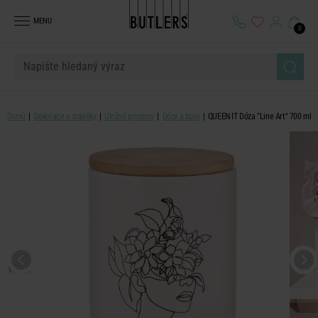
MENU
0
Domů
Dekorace a doplňky
Úložné prostory
Dózy a boxy
QUEEN IT Dóza "Line Art" 700 ml