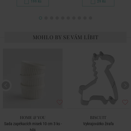
199 Kč
29 Kč
MOHLO BY SE VÁM LÍBIT
HOME & YOU
BISCUIT
Sada zapékacích misek 10 cm 3 ks -
Vykrajovátko žirafa
bílá