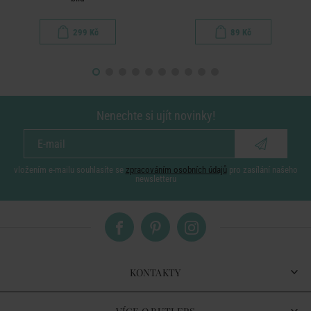
299 Kč
89 Kč
Nenechte si ujít novinky!
vložením e-mailu souhlasíte se
zpracováním osobních údajů
pro zasílání našeho
newsletteru
KONTAKTY