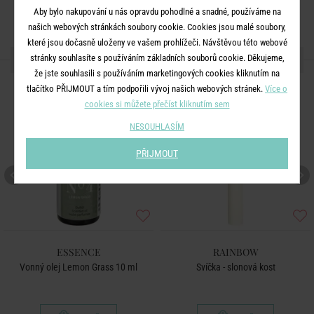
Aby bylo nakupování u nás opravdu pohodlné a snadné, používáme na
našich webových stránkách soubory cookie. Cookies jsou malé soubory,
které jsou dočasně uloženy ve vašem prohlížeči. Návštěvou této webové
DALŠÍ PRODUKTY ZE SÉRIE
stránky souhlasíte s používáním základních souborů cookie. Děkujeme,
že jste souhlasili s používáním marketingových cookies kliknutím na
tlačítko PŘIJMOUT a tím podpořili vývoj našich webových stránek.
Více o
cookies si můžete přečíst kliknutím sem
NESOUHLASÍM
PŘIJMOUT
ESSENCE
RAINBOW
Vonný olej Lemon Grass 10 ml
Svíčka - slonová kost