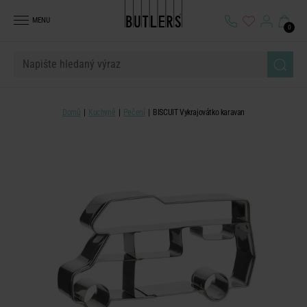
MENU
0
Domů
Kuchyně
Pečení
BISCUIT Vykrajovátko karavan