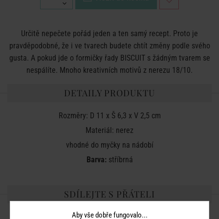
Určitě nepečete pořád jeden a ten samý recept. Proto je
pravděpodobné, že i ve tvarech budete chtít změny podle svého
gusta. A pokud jde o formičky řady BISCUIT s žádným tvarem se
nespálíte. Mnoho kreativních motivů z nerezu 18/10.
DETAILY PRODUKTU
Rozměry: D 11 x Š 6,3 x V 2,5 cm
Materiál: nerez
vhodné do myčky na nádobí
Barva:
stříbrná
SDÍLEJTE S PŘÁTELI
Aby vše dobře fungovalo...