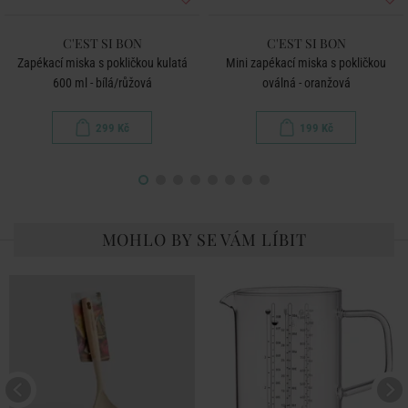
C'EST SI BON
C'EST SI BON
Zapékací miska s pokličkou kulatá
Mini zapékací miska s pokličkou
600 ml - bílá/růžová
oválná - oranžová
299 Kč
199 Kč
MOHLO BY SE VÁM LÍBIT