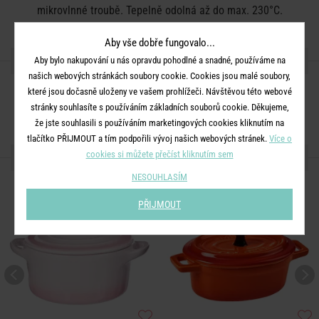
mikrovlnné troubě. Tepelně odolná až do max. 230°C.
Aby vše dobře fungovalo...
SDÍLEJTE S PŘÁTELI
Aby bylo nakupování u nás opravdu pohodlné a snadné, používáme na
našich webových stránkách soubory cookie. Cookies jsou malé soubory,
které jsou dočasně uloženy ve vašem prohlížeči. Návštěvou této webové
stránky souhlasíte s používáním základních souborů cookie. Děkujeme,
že jste souhlasili s používáním marketingových cookies kliknutím na
tlačítko PŘIJMOUT a tím podpořili vývoj našich webových stránek.
Více o
DALŠÍ PRODUKTY ZE SÉRIE
cookies si můžete přečíst kliknutím sem
NESOUHLASÍM
PŘIJMOUT