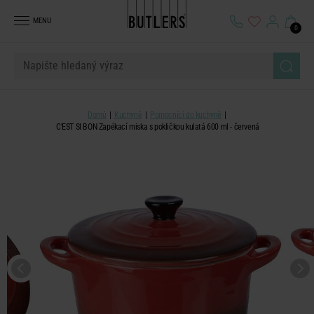
MENU
0
Domů
Kuchyně
Pomocníci do kuchyně
C'EST SI BON Zapékací miska s pokličkou kulatá 600 ml - červená