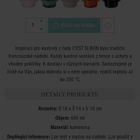
Vložit do košíku
Inspirací pro kastroly z řady C'EST SI BON bylo tradiční
francouzské nádobí. Každý kastrol sestává z hrnce s úchyty a
vhodné pokličky. K dostání v různých barvách. Samozřejmě je
čistě na Vás, jakou dobrotu si v něm upečete, vydrží teplotu až
do 230 °C.
DETAILY PRODUKTU
Rozměry:
D 18 x Š 14 x V 10 cm
Objem:
600 ml
Materiál:
kamenina
Doplňující informace:
Lze mýt v myčce na nádobí. Lze použít v