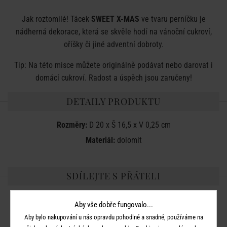
Jak roztomilé! Tácek
SWEET X-MAS
ve tvaru perníčku je
nádherná dekorace, která se skvěle hodí na vánoční cukroví,
oříšky či jiné adventní dobroty.
Tip: Na této misce můžete originálně podávat nebo darovat i
domácí cukroví. Radost a úspěch jsou zaručeny!
DETAILY PRODUKTU
Rozměry:
D 20 x Š 16,5 x V 0,25 cm
Materiál:
dolomit
SDÍLEJTE S PŘÁTELI
Aby vše dobře fungovalo...
Aby bylo nakupování u nás opravdu pohodlné a snadné, používáme na