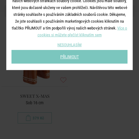
našich webových stránkách soubory cookie. Cookies jsou malé soubory,
které jsou dočasně uloženy ve vašem prohlížeči. Návštěvou této webové
DALŠÍ PRODUKTY ZE SÉRIE
stránky souhlasíte s používáním základních souborů cookie. Děkujeme,
že jste souhlasili s používáním marketingových cookies kliknutím na
tlačítko PŘIJMOUT a tím podpořili vývoj našich webových stránek.
Více o
cookies si můžete přečíst kliknutím sem
NESOUHLASÍM
PŘIJMOUT
SWEET X-MAS
Sob 16 cm
379 Kč