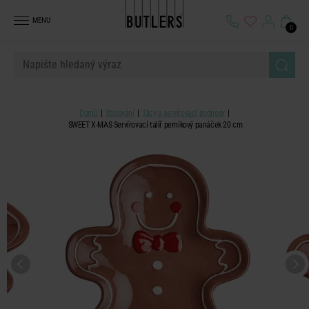
MENU
0
Domů
Stolování
Tácy a servírovací podnosy
SWEET X-MAS Servírovací talíř perníkový panáček 20 cm