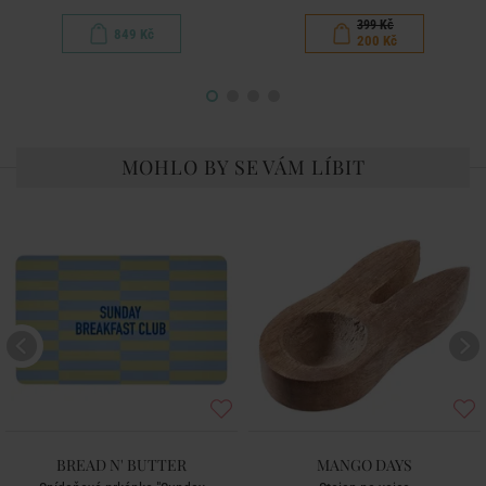
399 Kč
849 Kč
200 Kč
MOHLO BY SE VÁM LÍBIT
BREAD N' BUTTER
MANGO DAYS