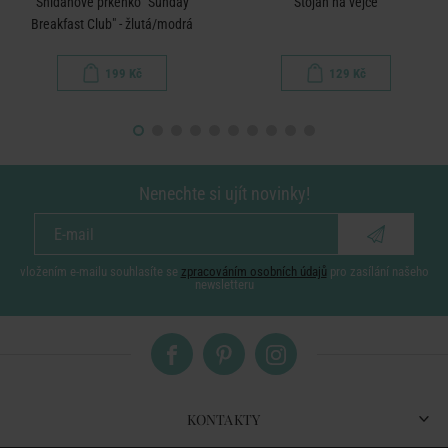
Snídaňové prkénko "Sunday
Stojan na vejce
Breakfast Club" - žlutá/modrá
199 Kč
129 Kč
Nenechte si ujít novinky!
vložením e-mailu souhlasíte se
zpracováním osobních údajů
pro zasílání našeho
newsletteru
KONTAKTY