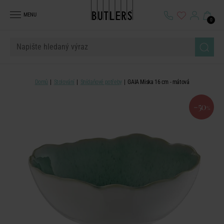
MENU
0
Domů
Stolování
Snídaňové potřeby
GAIA Miska 16 cm - mátová
-50
%