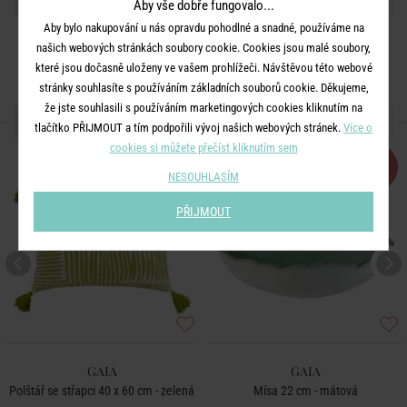
Aby vše dobře fungovalo...
Aby bylo nakupování u nás opravdu pohodlné a snadné, používáme na
našich webových stránkách soubory cookie. Cookies jsou malé soubory,
které jsou dočasně uloženy ve vašem prohlížeči. Návštěvou této webové
stránky souhlasíte s používáním základních souborů cookie. Děkujeme,
že jste souhlasili s používáním marketingových cookies kliknutím na
DALŠÍ PRODUKTY ZE SÉRIE
tlačítko PŘIJMOUT a tím podpořili vývoj našich webových stránek.
Více o
cookies si můžete přečíst kliknutím sem
-50
%
NESOUHLASÍM
PŘIJMOUT
GAIA
GAIA
Polštář se střapci 40 x 60 cm - zelená
Mísa 22 cm - mátová