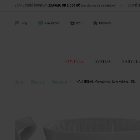
STANDARDNÍ DOPRAVA
ZDARMA OD 2 500 KČ
(nevztahuje se na nábytek)
|
30 DNÍ 
Blog
Newsletter
B2B
Obchody
NOVINKY
SVATBA
NÁBYTE
Domů
Stolování
Káva a čaj
TRADITIONAL Překapávač kávy velikost 102