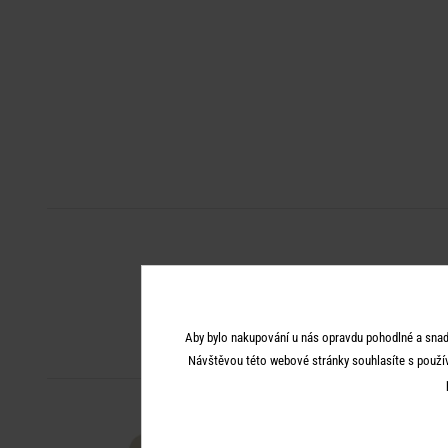
Aby bylo nakupování u nás opravdu pohodlné a snad
Návštěvou této webové stránky souhlasíte s použí
-50
%