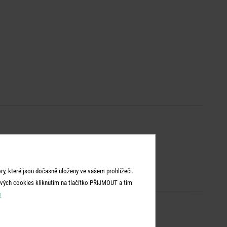
y, které jsou dočasně uloženy ve vašem prohlížeči.
vých cookies kliknutím na tlačítko PŘIJMOUT a tím
m