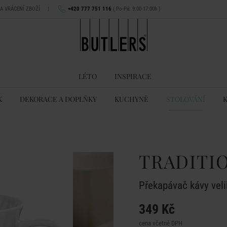
NA VRÁCENÍ ZBOŽÍ
|
+420 777 751 116
( Po-Pá: 9:00-17:00h )
LÉTO
INSPIRACE
K
DEKORACE A DOPLŇKY
KUCHYNĚ
STOLOVÁNÍ
TRADITI
Překapávač kávy veli
349 Kč
cena včetně DPH