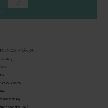
eru
NFORMACE O NÁKUPU
sté dotazy
prava
atba
klamace a vrácení
ruka
chodní podmínky
hrana osobních údajů