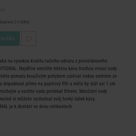
074
 doprava 2-3 týdny
 košíku
sahá na vysokou kvalitu ručního odvaru z porcelánového
TIONAL. Nejdříve smočíte mletou kávu trochou vroucí vody
začněte pomalu krouživým pohybem zalévat vodou směrem ze
 dopadnout přímo na papírový filtr a měla by stát asi 1 cm
míchejte a nechte vodu protékat filtrem. Množství vody
nečně si můžete vychutnat svůj horký šálek kávy.
AL je k dostání ve dvou velikostech.