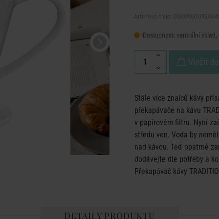
Artiklové číslo: 000000001000364
Dostupnost:
centrální sklad,
Vložit do
Stále více znalců kávy pří
překapávače na kávu TRADI
v papírovém filtru. Nyní 
středu ven. Voda by neměla
nad kávou. Teď opatrně za
dodávejte dle potřeby a ko
Překapávač kávy TRADITION
DETAILY PRODUKTU