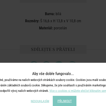
Barva:
bílá
Rozměry:
Š 16,6 x H 13,8 x V 10,8 cm
Materiál:
porcelán
SDÍLEJTE S PŘÁTELI
Aby vše dobře fungovalo...
né, používáme na našich webových stránkách soubory cookie. Cookies jsou malé soubor
váním základních souborů cookie. Děkujeme, že jste souhlasili s používáním marketingo
MOHLO BY SE VÁM LÍBIT
podpořili vývoj našich webových stránek.
Více o cookies si můžete přečíst kliknutím se
PŘIJMOUT
NESOUHLASÍM