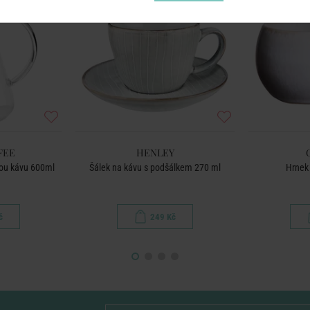
FEE
HENLEY
ou kávu 600ml
Šálek na kávu s podšálkem 270 ml
Hrnek 
č
249 Kč