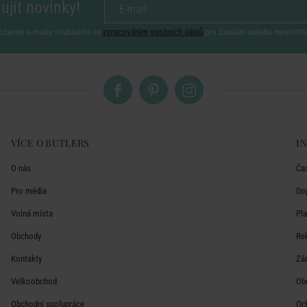
ujít novinky!
ožením e-mailu souhlasíte se
zpracováním osobních údajů
pro zasílání našeho newslett
VÍCE O BUTLERS
I
O nás
Ča
Pro média
Do
Volná místa
Pl
Obchody
Re
Kontakty
Zá
Velkoobchod
Ob
Obchodní spolupráce
Oc