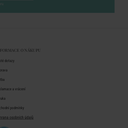
eru
NFORMACE O NÁKUPU
sté dotazy
prava
atba
klamace a vrácení
ruka
chodní podmínky
hrana osobních údajů