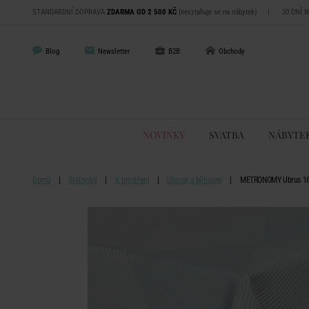
STANDARDNÍ DOPRAVA
ZDARMA OD 2 500 KČ
(nevztahuje se na nábytek)
|
30 DNÍ 
Blog
Newsletter
B2B
Obchody
NOVINKY
SVATBA
NÁBYTE
Domů
Stolování
K prostření
Ubrusy a běhouny
METRONOMY Ubrus 160