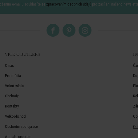
ožením e-mailu souhlasíte se
zpracováním osobních údajů
pro zasílání našeho newslett
VÍCE O BUTLERS
I
O nás
Ča
Pro média
Do
Volná místa
Pl
Obchody
Re
Kontakty
Zá
Velkoobchod
Ob
Obchodní spolupráce
Oc
Affiliate program