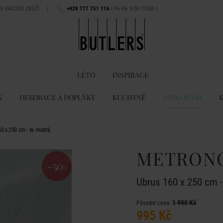
NA VRÁCENÍ ZBOŽÍ
|
+420 777 751 116
( Po-Pá: 9:00-17:00h )
LÉTO
INSPIRACE
K
DEKORACE A DOPLŇKY
KUCHYNĚ
STOLOVÁNÍ
 x 250 cm - sv. modrá
METRON
-50
%
Ubrus 160 x 250 cm -
1 990 Kč
Původní cena:
995 Kč