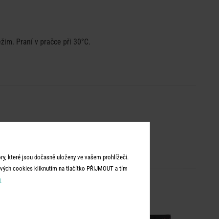
žim. Praní v pračce při 30°C.
y, které jsou dočasně uloženy ve vašem prohlížeči.
vých cookies kliknutím na tlačítko PŘIJMOUT a tím
m
NOVÉ