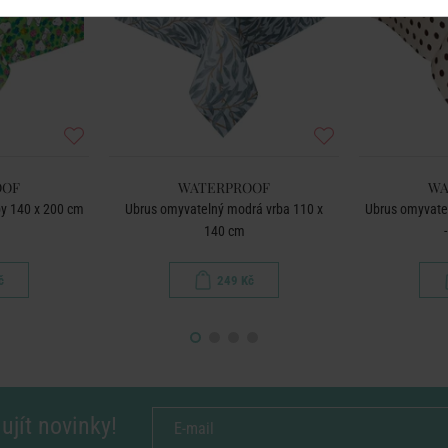
OOF
WATERPROOF
WA
y 140 x 200 cm
Ubrus omyvatelný modrá vrba 110 x
Ubrus omyvatel
140 cm
č
249 Kč
ujít novinky!