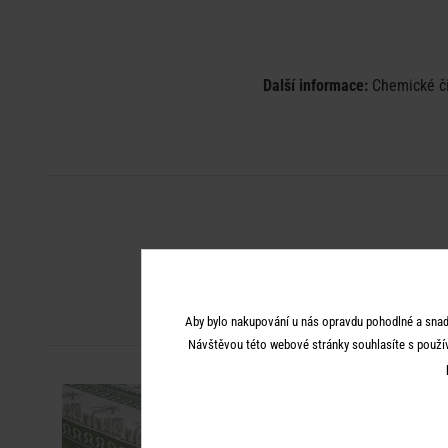
Další informace:
Chemické čiš
Aby bylo nakupování u nás opravdu pohodlné a snad
Návštěvou této webové stránky souhlasíte s použí
NOVÉ!
-30
-30
%
%