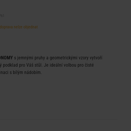
761
, doprava nelze objednat
ONOMY
s jemnými pruhy a geometrickými vzory vytvoří
ý podklad pro Váš stůl. Je ideální volbou pro čisté
naci s bílým nádobím.