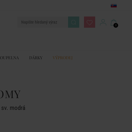
0
KOUPELNA
DÁRKY
VÝPRODEJ
OMY
 sv. modrá