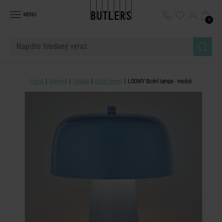
MENU
0
Domů
Nábytek
Svítidla
Stolní lampy
LOOMY Stolní lampa - modrá