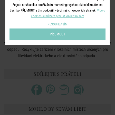
Stupeň krytí:
IP20
že jste souhlasili s používáním marketingových cookies kliknutím na
Třída ochrany:
II
tlačítko PŘIJMOUT a tím podpořili vývoj našich webových stránek.
Více o
Pouze pro vnitřní použití.
cookies si můžete přečíst kliknutím sem
LIKVIDACE: Tento produkt odpovídá platným evropským
NESOUHLASÍM
normám. V souladu s EU nařízením WEE (waste electrical and
PŘIJMOUT
electronic equipment – likvidace elektrického a elektronického
odpadu) nelze výrobek zlikvidovat v běžném domácím smíšeném
odpadu. Recyklujte zařízení v lokálních místech určených pro
likvidaci elektrického a elektronického odpadu.
SDÍLEJTE S PŘÁTELI
MOHLO BY SE VÁM LÍBIT