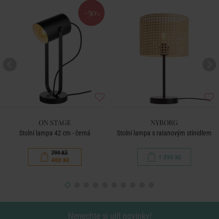
-50
%
ON STAGE
NYBORG
Stolní lampa 42 cm - černá
Stolní lampa s ratanovým stínidlem
799 Kč
1 390 Kč
400 Kč
Nenechte si ujít novinky!