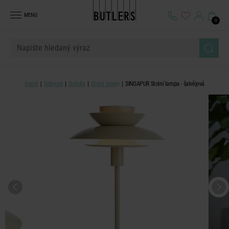
MENU
0
Domů
Nábytek
Svítidla
Stolní lampy
SINGAPUR Stolní lampa - šalvějová