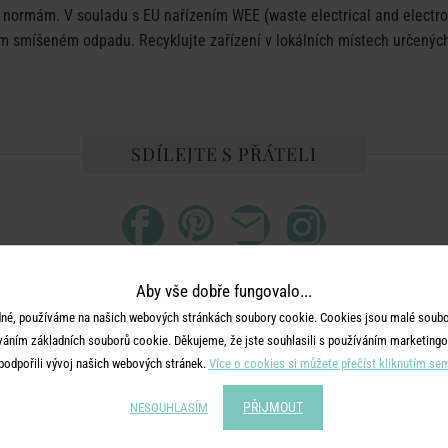
ormám. V souladu s EU nařízením WEE (waste electrical and electron
 smíšeném odpadu. Recyklujte zařízení v lokálních místech určených 
SDÍLEJTE S PŘÁTELI
Aby vše dobře fungovalo...
né, používáme na našich webových stránkách soubory cookie. Cookies jsou malé soubor
DALŠÍ PRODUKTY ZE SÉRIE
váním základních souborů cookie. Děkujeme, že jste souhlasili s používáním marketingo
podpořili vývoj našich webových stránek.
Více o cookies si můžete přečíst kliknutím se
PŘIJMOUT
NESOUHLASÍM