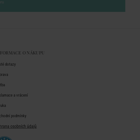
eru
NFORMACE O NÁKUPU
sté dotazy
prava
atba
klamace a vrácení
ruka
chodní podmínky
hrana osobních údajů