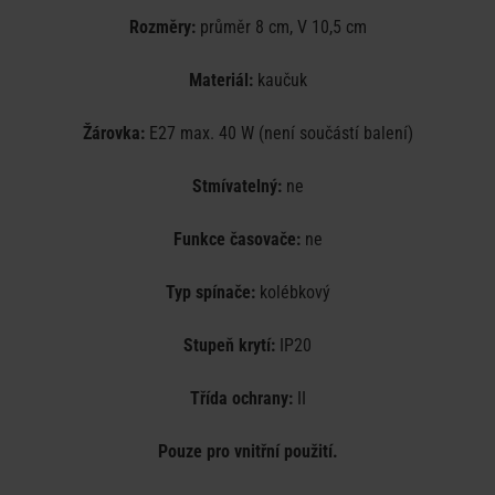
Rozměry:
 průměr 8 cm, V 10,5 cm

Materiál:
 kaučuk

Žárovka:
 E27 max. 40 W (není součástí balení)

Stmívatelný:
 ne

Funkce časovače:
 ne

Typ spínače:
 kolébkový
Stupeň krytí:
 IP20
Třída ochrany:
 II
Pouze pro vnitřní použití.