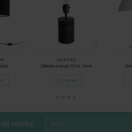
OW
GROOVED
 zlatá
Základna k lampě 25 cm - černá
Stol
Kč
1 490 Kč
ujít novinky!