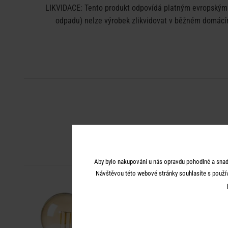
LIKVIDACE: Tento produkt odpovídá platným evropským n
odpadu) nelze výrobek zlikvidovat v běžném domácím
Aby bylo nakupování u nás opravdu pohodlné a snad
Návštěvou této webové stránky souhlasíte s použí