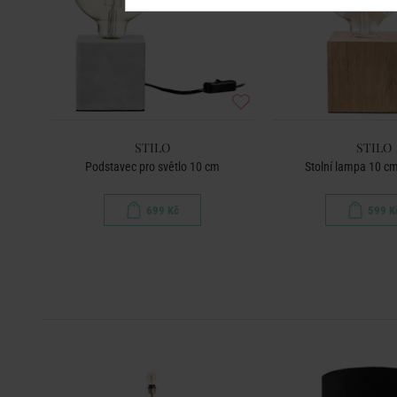
STILO
STILO
Podstavec pro světlo 10 cm
Stolní lampa 10 cm 
699 Kč
599 K