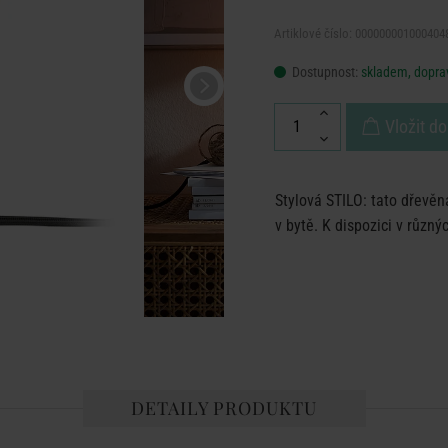
Artiklové číslo: 000000001000404
Dostupnost:
skladem, doprav
Vložit do
Stylová STILO: tato dřevěn
v bytě. K dispozici v různý
DETAILY PRODUKTU