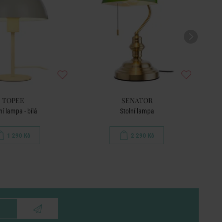
TOPEE
SENATOR
ní lampa - bílá
Stolní lampa
1 290 Kč
2 290 Kč