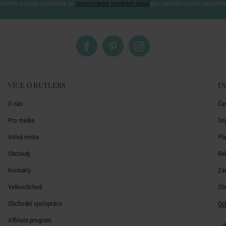
ožením e-mailu souhlasíte se
zpracováním osobních údajů
pro zasílání našeho newslett
VÍCE O BUTLERS
I
O nás
Ča
Pro média
Do
Volná místa
Pl
Obchody
Re
Kontakty
Zá
Velkoobchod
Ob
Obchodní spolupráce
Oc
Affiliate program