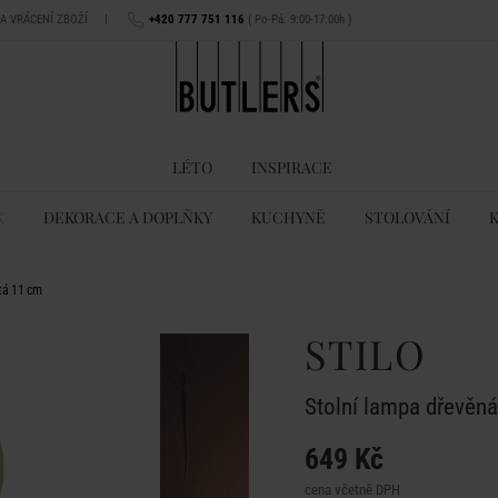
NA VRÁCENÍ ZBOŽÍ
|
+420 777 751 116
( Po-Pá: 9:00-17:00h )
LÉTO
INSPIRACE
K
DEKORACE A DOPLŇKY
KUCHYNĚ
STOLOVÁNÍ
atá 11 cm
STILO
Stolní lampa dřevěná
649 Kč
cena včetně DPH