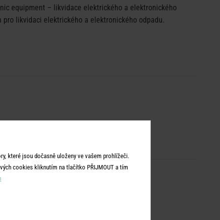
ic equipment – likvidace elektrického a elektronického
pro likvidaci elektrického a elektronického odpadu.
y, které jsou dočasně uloženy ve vašem prohlížeči.
vých cookies kliknutím na tlačítko PŘIJMOUT a tím
m