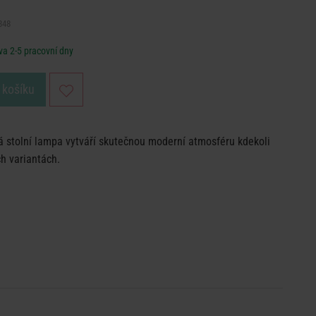
848
a 2-5 pracovní dny
 košíku
á stolní lampa vytváří skutečnou moderní atmosféru kdekoli
ch variantách.