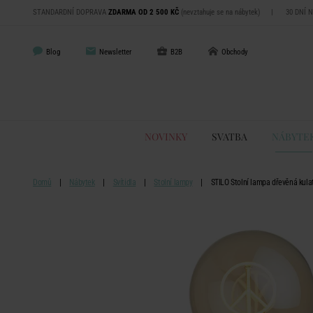
STANDARDNÍ DOPRAVA
ZDARMA OD 2 500 KČ
(nevztahuje se na nábytek)
|
30 DNÍ 
Blog
Newsletter
B2B
Obchody
NOVINKY
SVATBA
NÁBYTE
Domů
Nábytek
Svítidla
Stolní lampy
STILO Stolní lampa dřevěná kul