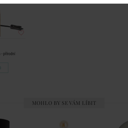
- přírodní
č
MOHLO BY SE VÁM LÍBIT