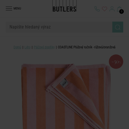
MENU
0
Domů
Léto
Plážové doplňky
COASTLINE Plážový ručník - růžová/oranžová
-50
%