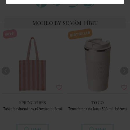
MOHLO BY SE VÁM LÍBIT
BESTSELLER
NOVÉ!
SPRING VIBES
TO GO
Taška bavlněná - sv.růžová/oranžová
Termohrnek na kávu 500 ml - béžová
199 Kč
399 Kč