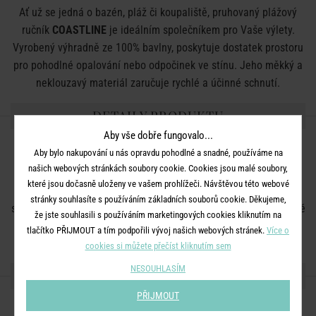
Ať už se jedná o bazén, pláž či koupaliště, pruhovaný plážový
ručník
COASTLINE
je ideálním společníkem pro Vaše výlety.
Vyrobený výhradně ze 100% bavlny, poskytuje dostatek prostoru
pro pohodlné opalování nebo odpočinek ve stínu. Jeho měkký a
neklouzavý materiál zaručuje rychlé a účinné schnutí.
DETAILY PRODUKTU
Aby vše dobře fungovalo...
Rozměry:
D 180 x Š 90 cm
Aby bylo nakupování u nás opravdu pohodlné a snadné, používáme na
našich webových stránkách soubory cookie. Cookies jsou malé soubory,
Materiál:
100 % bavlna
které jsou dočasně uloženy ve vašem prohlížeči. Návštěvou této webové
Další informace:
Lze prát v pračce na 40°. Nebělit. Sušení v
stránky souhlasíte s používáním základních souborů cookie. Děkujeme,
sušičce na šetrný program. Žehlení při střední teplotě. Chemické
že jste souhlasili s používáním marketingových cookies kliknutím na
čištění se nedoporučuje.
tlačítko PŘIJMOUT a tím podpořili vývoj našich webových stránek.
Více o
cookies si můžete přečíst kliknutím sem
NESOUHLASÍM
SDÍLEJTE S PŘÁTELI
PŘIJMOUT