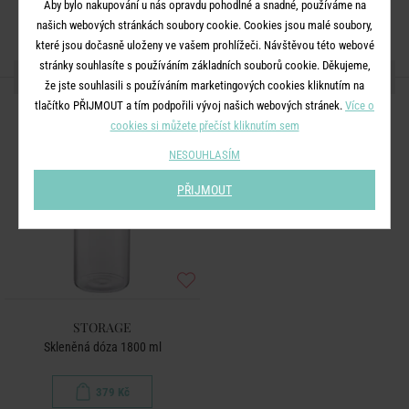
Aby bylo nakupování u nás opravdu pohodlné a snadné, používáme na
našich webových stránkách soubory cookie. Cookies jsou malé soubory,
které jsou dočasně uloženy ve vašem prohlížeči. Návštěvou této webové
stránky souhlasíte s používáním základních souborů cookie. Děkujeme,
DALŠÍ PRODUKTY ZE SÉRIE
že jste souhlasili s používáním marketingových cookies kliknutím na
tlačítko PŘIJMOUT a tím podpořili vývoj našich webových stránek.
Více o
cookies si můžete přečíst kliknutím sem
NESOUHLASÍM
PŘIJMOUT
STORAGE
Skleněná dóza 1800 ml
379 Kč