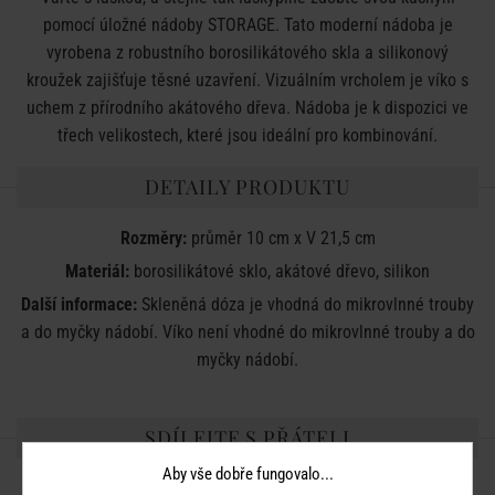
pomocí úložné nádoby STORAGE. Tato moderní nádoba je
vyrobena z robustního borosilikátového skla a silikonový
kroužek zajišťuje těsné uzavření. Vizuálním vrcholem je víko s
uchem z přírodního akátového dřeva. Nádoba je k dispozici ve
třech velikostech, které jsou ideální pro kombinování.
DETAILY PRODUKTU
Rozměry:
průměr 10 cm x V 21,5 cm
Materiál:
borosilikátové sklo, akátové dřevo, silikon
Další informace:
Skleněná dóza je vhodná do mikrovlnné trouby
a do myčky nádobí. Víko není vhodné do mikrovlnné trouby a do
myčky nádobí.
SDÍLEJTE S PŘÁTELI
Aby vše dobře fungovalo...