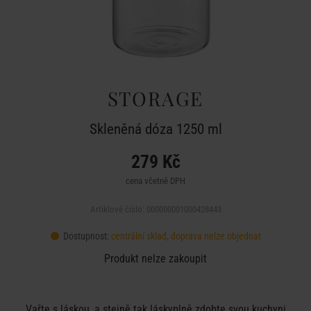
STORAGE
Skleněná dóza 1250 ml
279 Kč
cena včetně DPH
Artiklové číslo: 000000001000428443
Dostupnost:
centrální sklad, doprava nelze objednat
Produkt nelze zakoupit
Vařte s láskou, a stejně tak láskyplně zdobte svou kuchyni