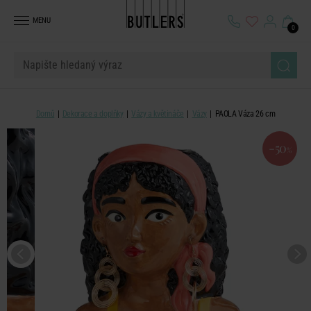
MENU
0
Domů
Dekorace a doplňky
Vázy a květináče
Vázy
PAOLA Váza 26 cm
-50
%