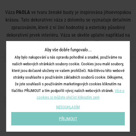
Váza
PAOLA
ve tvaru ženské busty je inspirována jihoevropskou
krásou. Tato dekorativní váza z dolomitu se vyznačuje detailním
zpracováním, které z ní činí hodnotný a esteticky působivý
dekorativní prvek interiéru. Váza se skvěle uplatní například na
odkládacím stolku nebo komodě.
Aby vše dobře fungovalo...
DETAILY PRODUKTU
Aby bylo nakupování u nás opravdu pohodlné a snadné, používáme na
našich webových stránkách soubory cookie. Cookies jsou malé soubory,
Rozměry:
D 22 x Š 16 x V 26 cm
které jsou dočasně uloženy ve vašem prohlížeči. Návštěvou této webové
stránky souhlasíte s používáním základních souborů cookie. Děkujeme,
Materiál:
dolomit
že jste souhlasili s používáním marketingových cookies kliknutím na
tlačítko PŘIJMOUT a tím podpořili vývoj našich webových stránek.
Více o
cookies si můžete přečíst kliknutím sem
SDÍLEJTE S PŘÁTELI
NESOUHLASÍM
PŘIJMOUT