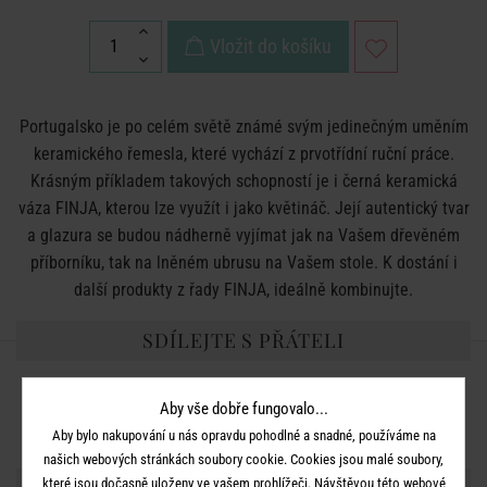
Vložit do košíku
Portugalsko je po celém světě známé svým jedinečným uměním
keramického řemesla, které vychází z prvotřídní ruční práce.
Krásným příkladem takových schopností je i černá keramická
váza FINJA, kterou lze využít i jako květináč. Její autentický tvar
a glazura se budou nádherně vyjímat jak na Vašem dřevěném
příborníku, tak na lněném ubrusu na Vašem stole. K dostání i
další produkty z řady FINJA, ideálně kombinujte.
SDÍLEJTE S PŘÁTELI
Aby vše dobře fungovalo...
Aby bylo nakupování u nás opravdu pohodlné a snadné, používáme na
našich webových stránkách soubory cookie. Cookies jsou malé soubory,
které jsou dočasně uloženy ve vašem prohlížeči. Návštěvou této webové