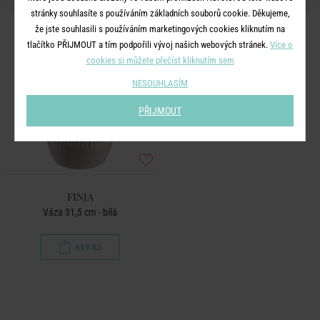
DALŠÍ PRODUKTY ZE SÉRIE
stránky souhlasíte s používáním základních souborů cookie. Děkujeme,
že jste souhlasili s používáním marketingových cookies kliknutím na
tlačítko PŘIJMOUT a tím podpořili vývoj našich webových stránek.
Více o
cookies si můžete přečíst kliknutím sem
NESOUHLASÍM
PŘIJMOUT
FINJA
Váza 31,5 cm - bílá
999 Kč