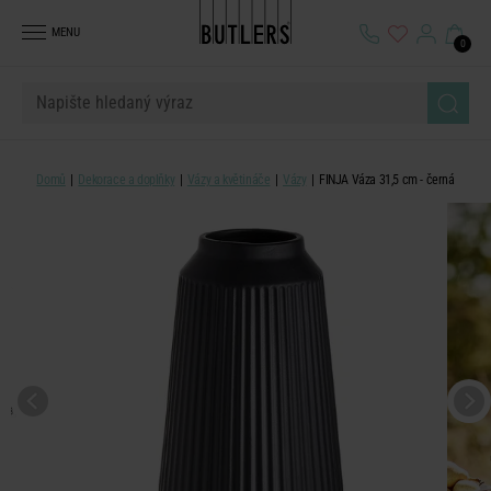
MENU
0
Domů
Dekorace a doplňky
Vázy a květináče
Vázy
FINJA Váza 31,5 cm - černá