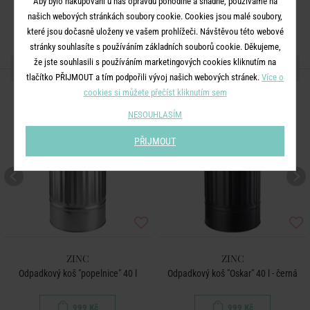
Aby bylo nakupování u nás opravdu pohodlné a snadné, používáme na
našich webových stránkách soubory cookie. Cookies jsou malé soubory,
které jsou dočasně uloženy ve vašem prohlížeči. Návštěvou této webové
stránky souhlasíte s používáním základních souborů cookie. Děkujeme,
že jste souhlasili s používáním marketingových cookies kliknutím na
DALŠÍ PRODUKTY ZE SÉRIE
tlačítko PŘIJMOUT a tím podpořili vývoj našich webových stránek.
Více o
BESTSELLER
cookies si můžete přečíst kliknutím sem
NESOUHLASÍM
PŘIJMOUT
ZINC
ZINC
Odpadkový koš "popelnice" 40 l
Odpadkový koš "Oskar" 40 l - černá
999 Kč
999 Kč