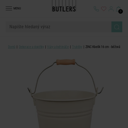
MENU
0
Domů
Dekorace a doplňky
Vázy a květináče
Truhlíky
ZINC Kbelík 16 cm - béžová