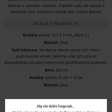
dekoraci v exteriéru i interiéru. Popusťte uzdu své fantazii a
vykouzlete jarní atmosféru v každé části Vašeho domova.
DETAILY PRODUKTU
Rozměry:
průměr 16 x V 14 cm, objem 2 l
Materiál:
zinek
Další informace:
Výrobek je obecně odolný vůči zimě a
povětrnostním vlivům, neměl by však být vystaven
dlouhodobému působení intenzivních povětrnostních podmínek.
Barva:
béžová
Rozměry:
průměr 16 cm, V 14 cm
Materiál:
zinek
SDÍLEJTE S PŘÁTELI
Aby vše dobře fungovalo...