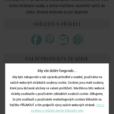
svými drobnými oušky a milou tvářičkou okamžitě vplíží do
srdce. Krásná květinka je jen doplněk!
SDÍLEJTE S PŘÁTELI
DALŠÍ PRODUKTY ZE SÉRIE
Aby vše dobře fungovalo...
Aby bylo nakupování u nás opravdu pohodlné a snadné, používáme na
našich webových stránkách soubory cookie. Cookies jsou malé soubory,
které jsou dočasně uloženy ve vašem prohlížeči. Návštěvou této webové
stránky souhlasíte s používáním základních souborů cookie. Děkujeme,
že jste souhlasili s používáním marketingových cookies kliknutím na
tlačítko PŘIJMOUT a tím podpořili vývoj našich webových stránek.
Více o
cookies si můžete přečíst kliknutím sem