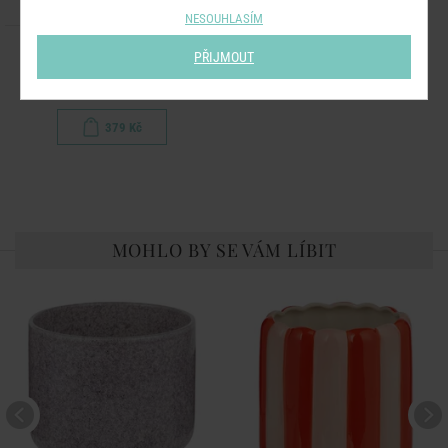
NESOUHLASÍM
KITTY
PŘIJMOUT
Květináč 14 cm
379 Kč
MOHLO BY SE VÁM LÍBIT