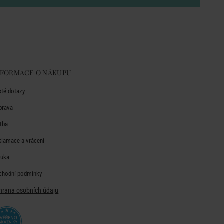
NFORMACE O NÁKUPU
sté dotazy
prava
atba
klamace a vrácení
ruka
chodní podmínky
hrana osobních údajů