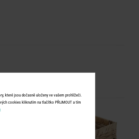
y, které jsou dočasně uloženy ve vašem prohlížeči.
vých cookies kliknutím na tlačítko PŘIJMOUT a tím
BESTSELLER
m