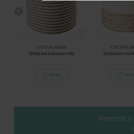
COTTON BRAID
COTTON BR
Úložný koš pruhovaný velký
Úložný koš z mořsk
699 Kč
399 K
Nenechte si 
vl