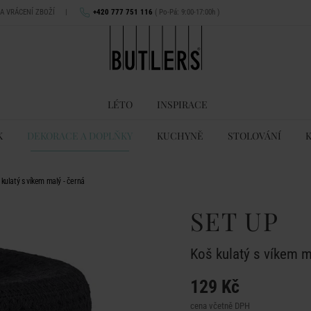
NA VRÁCENÍ ZBOŽÍ
|
+420 777 751 116
( Po-Pá: 9:00-17:00h )
LÉTO
INSPIRACE
K
DEKORACE A DOPLŇKY
KUCHYNĚ
STOLOVÁNÍ
kulatý s víkem malý - černá
SET UP
Koš kulatý s víkem m
129 Kč
cena včetně DPH