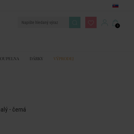
0
KOUPELNA
DÁRKY
VÝPRODEJ
alý - černá