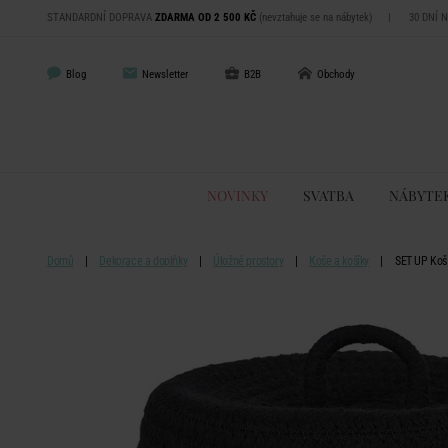
STANDARDNÍ DOPRAVA
ZDARMA OD 2 500 KČ
(nevztahuje se na nábytek)
|
30 DNÍ 
Blog
Newsletter
B2B
Obchody
NOVINKY
SVATBA
NÁBYTE
Domů
Dekorace a doplňky
Úložné prostory
Koše a košíky
SET UP Koš 