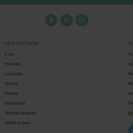
VÍCE O BUTLERS
I
O nás
Ča
Pro média
Do
Volná místa
Pl
Obchody
Re
Kontakty
Zá
Velkoobchod
Ob
Obchodní spolupráce
Oc
Affiliate program