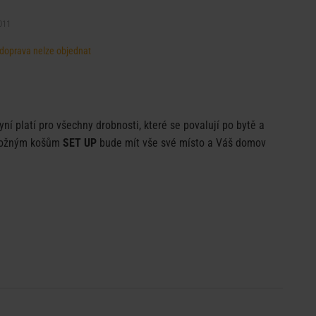
011
, doprava nelze objednat
yní platí pro všechny drobnosti, které se povalují po bytě a
úložným košům
SET UP
bude mít vše své místo a Váš domov