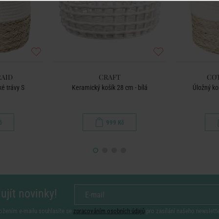
AID
CRAFT
CO
é trávy S
Keramický košík 28 cm - bílá
Úložný ko
č
999 Kč
ujít novinky!
ožením e-mailu souhlasíte se
zpracováním osobních údajů
pro zasílání našeho newslett