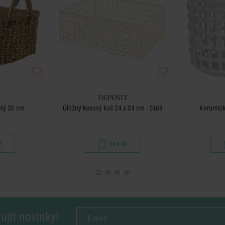
DEPOSIT
atý 30 cm
Úložný kovový koš 24 x 34 cm - žlutá
Keramický
č
399 Kč
ujít novinky!