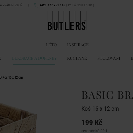
NA VRÁCENÍ ZBOŽÍ
|
+420 777 751 116
( Po-Pá: 9:00-17:00h )
LÉTO
INSPIRACE
K
DEKORACE A DOPLŇKY
KUCHYNĚ
STOLOVÁNÍ
D Koš 16 x 12 cm
BASIC BR
Koš 16 x 12 cm
199 Kč
cena včetně DPH