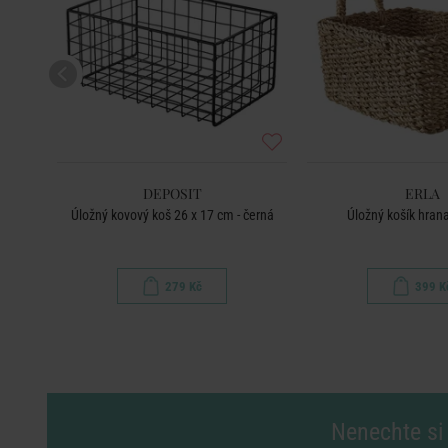
DEPOSIT
ERLA
 černá
Úložný kovový koš 26 x 17 cm - černá
Úložný košík hran
279 Kč
399 K
Nenechte si 