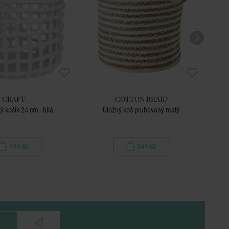
CRAFT
COTTON BRAID
 košík 24 cm - bílá
Úložný koš pruhovaný malý
999 Kč
349 Kč