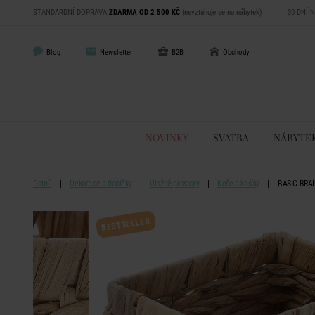
STANDARDNÍ DOPRAVA
ZDARMA OD 2 500 KČ
(nevztahuje se na nábytek)
|
30 DNÍ 
Blog
Newsletter
B2B
Obchody
NOVINKY
SVATBA
NÁBYTE
Domů
Dekorace a doplňky
Úložné prostory
Koše a košíky
BASIC BRAI
BESTSELLER