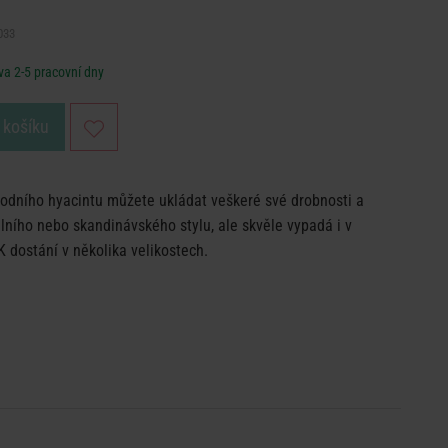
033
a 2-5 pracovní dny
 košíku
odního hyacintu můžete ukládat veškeré své drobnosti a
álního nebo skandinávského stylu, ale skvěle vypadá i v
K dostání v několika velikostech.