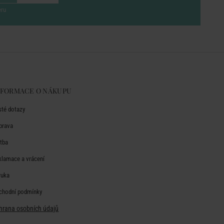
eru
NFORMACE O NÁKUPU
sté dotazy
prava
atba
klamace a vrácení
ruka
chodní podmínky
hrana osobních údajů