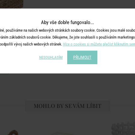
Aby vše dobře fungovalo...
né, používáme na našich webových stránkách soubory cookie. Cookies jsou malé soubor
váním základních souborů cookie. Děkujeme, že jste souhlasili s používáním marketingo
podpořili vývoj našich webových stránek.
Více o cookies si můžete přečíst kliknutím se
AID
 cm
PŘIJMOUT
NESOUHLASÍM
č
MOHLO BY SE VÁM LÍBIT