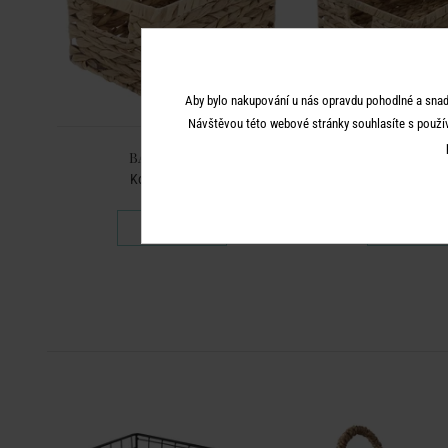
Aby bylo nakupování u nás opravdu pohodlné a snad
Návštěvou této webové stránky souhlasíte s použí
BASIC BRAID
BASIC BR
Koš 30 x 20 cm
Koš 45 x 34
399 Kč
699 K