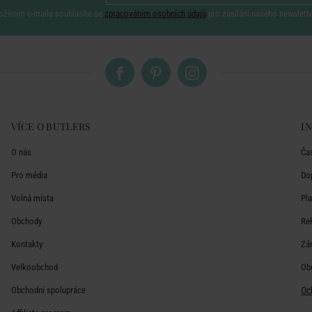
ožením e-mailu souhlasíte se
zpracováním osobních údajů
pro zasílání našeho newslett
VÍCE O BUTLERS
I
O nás
Ča
Pro média
Do
Volná místa
Pl
Obchody
Re
Kontakty
Zá
Velkoobchod
Ob
Obchodní spolupráce
Oc