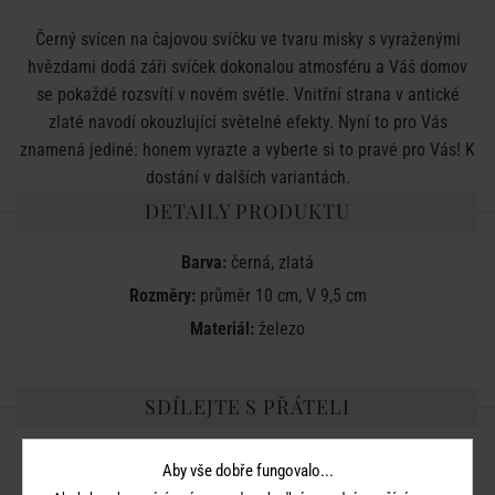
Černý svícen na čajovou svíčku ve tvaru misky s vyraženými
hvězdami dodá záři svíček dokonalou atmosféru a Váš domov
se pokaždé rozsvítí v novém světle. Vnitřní strana v antické
zlaté navodí okouzlující světelné efekty. Nyní to pro Vás
znamená jediné: honem vyrazte a vyberte si to pravé pro Vás! K
dostání v dalších variantách.
DETAILY PRODUKTU
Barva:
černá, zlatá
Rozměry:
průměr 10 cm, V 9,5 cm
Materiál:
železo
SDÍLEJTE S PŘÁTELI
Aby vše dobře fungovalo...