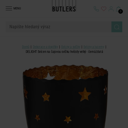
MENU
0
Domů
Dekorace a doplňky
Svícny a svíčky
Svícny a lucerny
DELIGHT Svícen na čajovou svíčku hvězdy velký - černá/zlatá