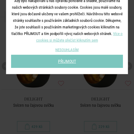
Aby bylo nakupování u nás opravdu pohodlné a snadné, používáme na
našich webových stránkách soubory cookie. Cookies jsou malé soubory,
které jsou dočasně uloženy ve vašem prohlížeči. Návštěvou této webové
DALŠÍ PRODUKTY ZE SÉRIE
stránky souhlasíte s používáním základních souborů cookie. Děkujeme,
BESTSELLER
že jste souhlasili s používáním marketingových cookies kliknutím na
tlačítko PŘIJMOUT a tím podpořili vývoj našich webových stránek.
Více o
cookies si můžete přečíst kliknutím sem
NESOUHLASÍM
PŘIJMOUT
DELIGHT
DELIGHT
Svícen na čajovou svíčku
Svícen na čajovou svíčku
429 Kč
229 Kč