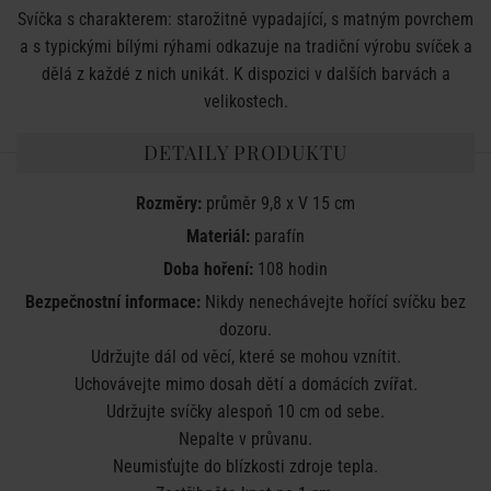
Svíčka s charakterem: starožitně vypadající, s matným povrchem
a s typickými bílými rýhami odkazuje na tradiční výrobu svíček a
dělá z každé z nich unikát. K dispozici v dalších barvách a
velikostech.
DETAILY PRODUKTU
Rozměry:
průměr 9,8 x V 15 cm
Materiál:
parafín
Doba hoření:
108 hodin
Bezpečnostní informace:
Nikdy nenechávejte hořící svíčku bez
dozoru.
Udržujte dál od věcí, které se mohou vznítit.
Uchovávejte mimo dosah dětí a domácích zvířat.
Udržujte svíčky alespoň 10 cm od sebe.
Nepalte v průvanu.
Neumisťujte do blízkosti zdroje tepla.