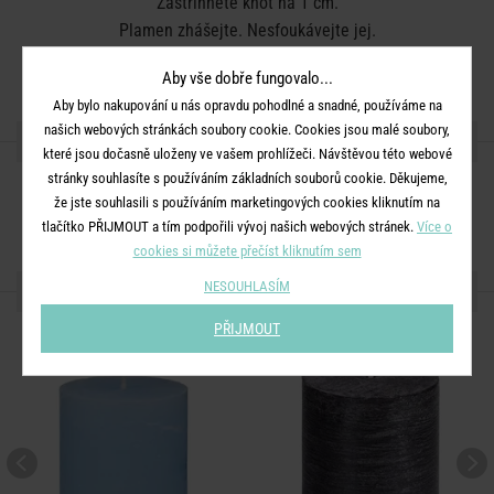
Zastřihněte knot na 1 cm.
Plamen zhášejte. Nesfoukávejte jej.
Barva:
sv. růžová
Aby vše dobře fungovalo...
Aby bylo nakupování u nás opravdu pohodlné a snadné, používáme na
našich webových stránkách soubory cookie. Cookies jsou malé soubory,
SDÍLEJTE S PŘÁTELI
které jsou dočasně uloženy ve vašem prohlížeči. Návštěvou této webové
stránky souhlasíte s používáním základních souborů cookie. Děkujeme,
že jste souhlasili s používáním marketingových cookies kliknutím na
tlačítko PŘIJMOUT a tím podpořili vývoj našich webových stránek.
Více o
cookies si můžete přečíst kliknutím sem
NESOUHLASÍM
DALŠÍ PRODUKTY ZE SÉRIE
PŘIJMOUT