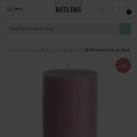
MENU
0
Domů
Dekorace a doplňky
Svícny a svíčky
Svíčky
RUSTIC Svíčka 15 cm - sv. růžová
-50
%