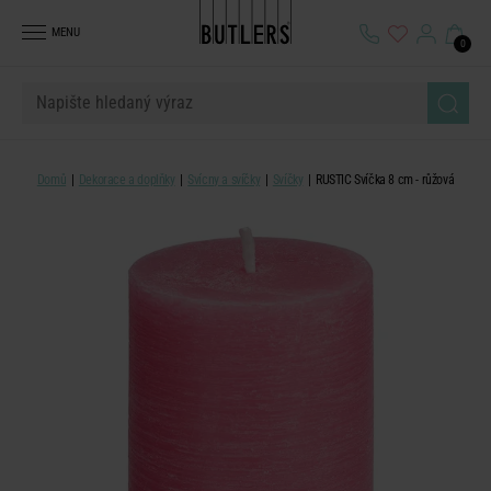
MENU
0
Domů
Dekorace a doplňky
Svícny a svíčky
Svíčky
RUSTIC Svíčka 8 cm - růžová