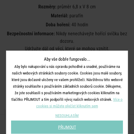
Rozměry:
průměr 6,8 x V 8 cm
Materiál:
parafín
Doba hoření:
40 hodin
Bezpečnostní informace:
Nikdy nenechávejte hořící svíčku bez
dozoru.
Udržujte dál od věcí, které se mohou vznítit.
Uchovávejte mimo dosah dětí a domácích zvířat.
Aby vše dobře fungovalo...
Udržujte svíčky alespoň 10 cm od sebe.
Aby bylo nakupování u nás opravdu pohodlné a snadné, používáme na
Nepalte v průvanu.
našich webových stránkách soubory cookie. Cookies jsou malé soubory,
Neumisťujte do blízkosti zdroje tepla.
které jsou dočasně uloženy ve vašem prohlížeči. Návštěvou této webové
Zastřihněte knot na 1 cm.
stránky souhlasíte s používáním základních souborů cookie. Děkujeme,
že jste souhlasili s používáním marketingových cookies kliknutím na
Plamen zhášejte. Nesfoukávejte jej.
tlačítko PŘIJMOUT a tím podpořili vývoj našich webových stránek.
Více o
cookies si můžete přečíst kliknutím sem
SDÍLEJTE S PŘÁTELI
NESOUHLASÍM
PŘIJMOUT