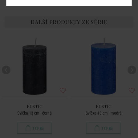
DALŠÍ PRODUKTY ZE SÉRIE
RUSTIC
RUSTIC
Svíčka 13 cm - černá
Svíčka 13 cm - modrá
179 Kč
179 Kč