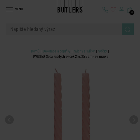
MENU
0
Domů
Dekorace a doplňky
Svícny a svíčky
Svíčky
TWISTED Sada lesklých svíček 2 ks 25,5 cm - sv. růžová