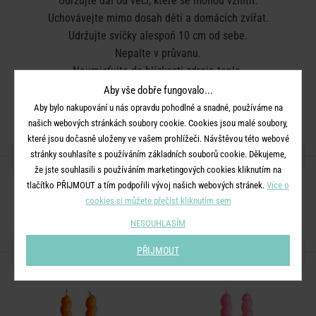
Udržujte dál od věcí, které se mohou vznítit.
Uchovávejte mimo dosah dětí a domácích zvířat.
Udržujte svíčky alespoň 10 cm od sebe.
Nepalte v průvanu.
Neumisťujte do blízkosti zdroje tepla.
Zastřihněte knot na 1 cm.
Aby vše dobře fungovalo...
Plamen zhášejte. Nesfoukávejte jej.
Aby bylo nakupování u nás opravdu pohodlné a snadné, používáme na
našich webových stránkách soubory cookie. Cookies jsou malé soubory,
které jsou dočasně uloženy ve vašem prohlížeči. Návštěvou této webové
SDÍLEJTE S PŘÁTELI
stránky souhlasíte s používáním základních souborů cookie. Děkujeme,
že jste souhlasili s používáním marketingových cookies kliknutím na
tlačítko PŘIJMOUT a tím podpořili vývoj našich webových stránek.
Více o
cookies si můžete přečíst kliknutím sem
NESOUHLASÍM
DALŠÍ PRODUKTY ZE SÉRIE
PŘIJMOUT