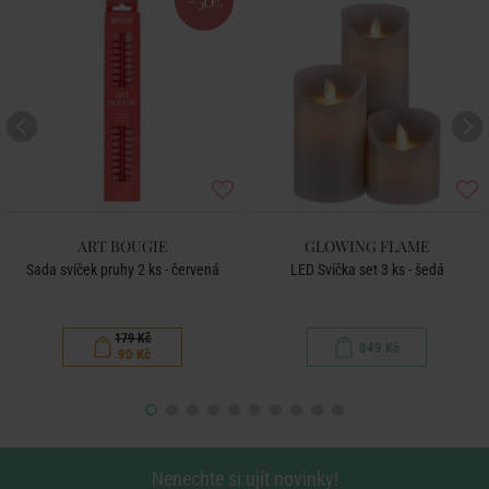
-50
%
ART BOUGIE
GLOWING FLAME
Sada svíček pruhy 2 ks - červená
LED Svíčka set 3 ks - šedá
179 Kč
849 Kč
90 Kč
Nenechte si ujít novinky!