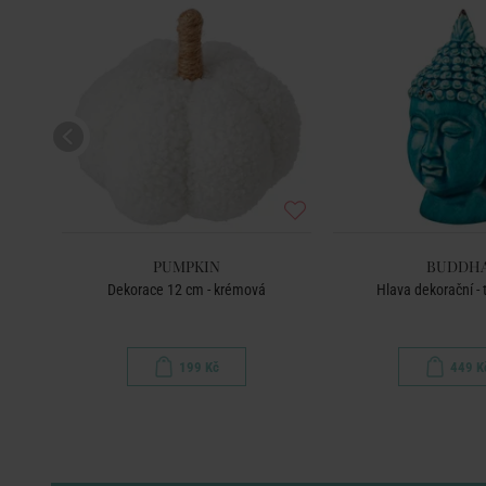
PUMPKIN
BUDDH
Dekorace 12 cm - krémová
Hlava dekorační - 
199 Kč
449 K