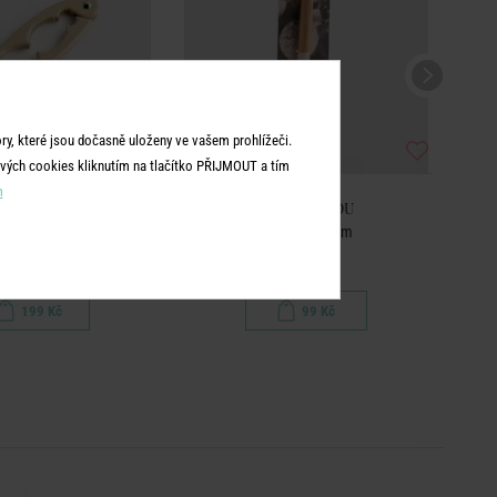
y, které jsou dočasně uloženy ve vašem prohlížeči.
vých cookies kliknutím na tlačítko PŘIJMOUT a tím
m
ME & YOU
HOME & YOU
 na ořechy - béžová
Metlička 28 cm
Form
199 Kč
99 Kč