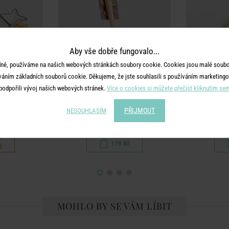
Aby vše dobře fungovalo...
né, používáme na našich webových stránkách soubory cookie. Cookies jsou malé soubor
váním základních souborů cookie. Děkujeme, že jste souhlasili s používáním marketingo
podpořili vývoj našich webových stránek.
Více o cookies si můžete přečíst kliknutím se
YOU
HOME & YOU
HO
odnose ryba 37
Podběračka - béžová
Louskáček
PŘIJMOUT
NESOUHLASÍM
č
179 Kč
č
MOHLO BY SE VÁM LÍBIT