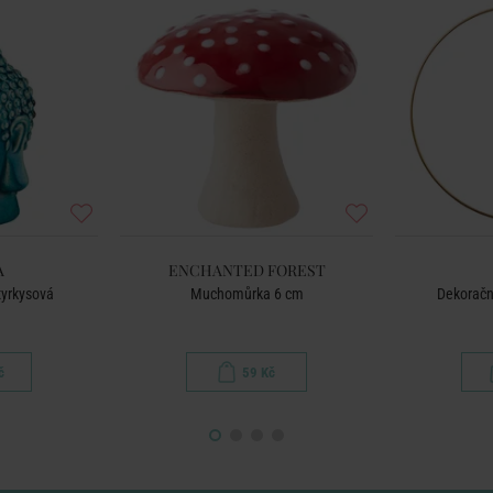
A
ENCHANTED FOREST
tyrkysová
Muchomůrka 6 cm
Dekorační
č
59 Kč