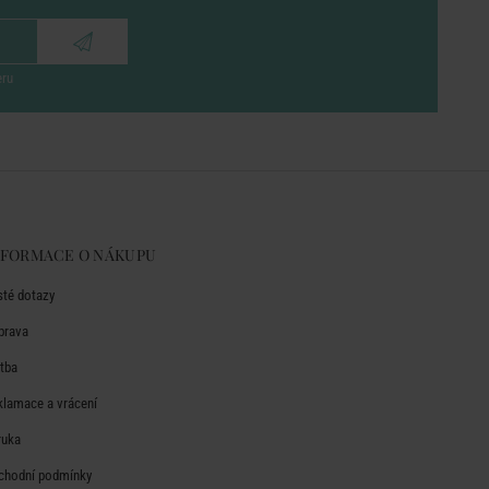
eru
NFORMACE O NÁKUPU
sté dotazy
prava
atba
klamace a vrácení
ruka
chodní podmínky