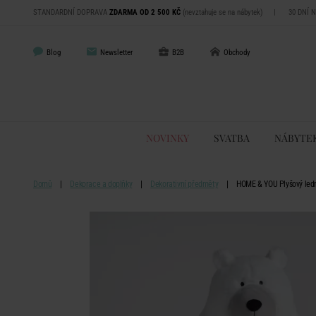
STANDARDNÍ DOPRAVA
ZDARMA OD 2 500 KČ
(nevztahuje se na nábytek)
|
30 DNÍ 
Blog
Newsletter
B2B
Obchody
NOVINKY
SVATBA
NÁBYTE
Domů
Dekorace a doplňky
Dekorativní předměty
HOME & YOU Plyšový led