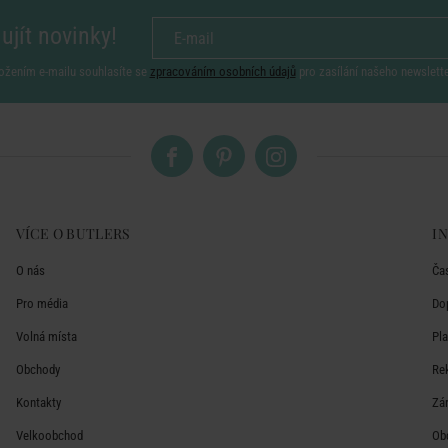
ujít novinky!
ožením e-mailu souhlasíte se
zpracováním osobních údajů
pro zasílání našeho newslett
VÍCE O BUTLERS
I
O nás
Ča
Pro média
Do
Volná místa
Pl
Obchody
Re
Kontakty
Zá
Velkoobchod
Ob