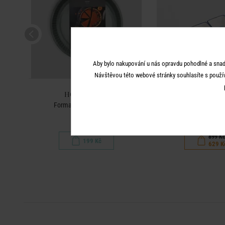
Aby bylo nakupování u nás opravdu pohodlné a snad
Návštěvou této webové stránky souhlasíte s použí
HOME & YOU
HOME & 
a
Forma na pečení 30 cm
Servírovací misky na p
cm - bílá
899 K
199 Kč
629 K