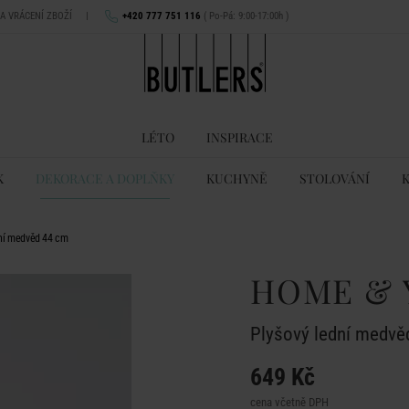
NA VRÁCENÍ ZBOŽÍ
|
+420 777 751 116
( Po-Pá: 9:00-17:00h )
LÉTO
INSPIRACE
K
DEKORACE A DOPLŇKY
KUCHYNĚ
STOLOVÁNÍ
ní medvěd 44 cm
HOME & 
Plyšový lední medvě
649 Kč
cena včetně DPH