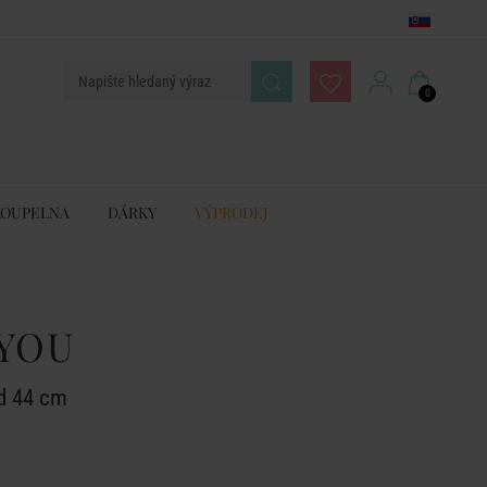
0
KOUPELNA
DÁRKY
VÝPRODEJ
YOU
d 44 cm