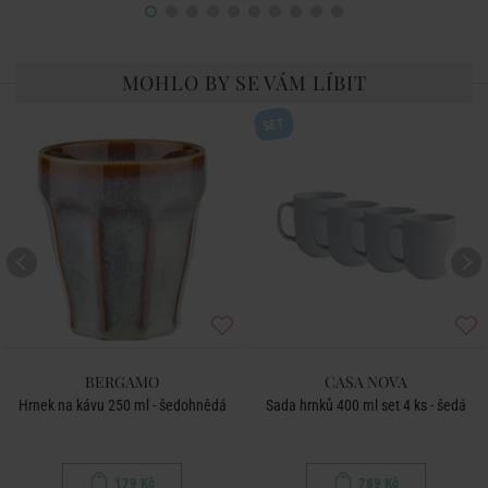
MOHLO BY SE VÁM LÍBIT
SET
BERGAMO
CASA NOVA
Hrnek na kávu 250 ml - šedohnědá
Sada hrnků 400 ml set 4 ks - šedá
179 Kč
789 Kč