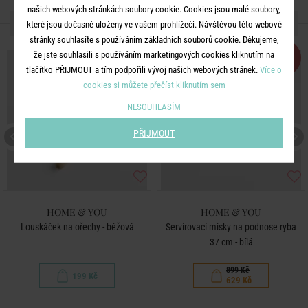
našich webových stránkách soubory cookie. Cookies jsou malé soubory,
DALŠÍ PRODUKTY ZE SÉRIE
které jsou dočasně uloženy ve vašem prohlížeči. Návštěvou této webové
stránky souhlasíte s používáním základních souborů cookie. Děkujeme,
-30
že jste souhlasili s používáním marketingových cookies kliknutím na
%
tlačítko PŘIJMOUT a tím podpořili vývoj našich webových stránek.
Více o
cookies si můžete přečíst kliknutím sem
NESOUHLASÍM
PŘIJMOUT
HOME & YOU
HOME & YOU
Louskáček na ořechy - béžová
Servírovací misky na podnose ryba
37 cm - bílá
899 Kč
199 Kč
629 Kč