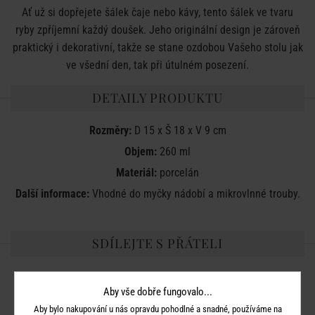
Ať už si dopřejete šálek čaje nebo kávy, tento šálek ve tvaru
ryby zpříjemní každý doušek. Jeho originální design je zároveň
praktický i dekorativní, takže se stane ozdobou Vašeho stolu jak
ve všední den, tak při útulném posezení.
DETAILY PRODUKTU
Rozměry:
D 15 x Š 18 x V 9 cm
Objem:
260 ml
Materiál:
porcelán
Další informace:
Vhodné do myčky nádobí a mikrovlnné trouby.
SDÍLEJTE S PŘÁTELI
Aby vše dobře fungovalo...
Aby bylo nakupování u nás opravdu pohodlné a snadné, používáme na