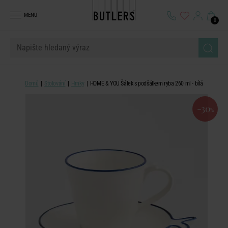
MENU
0
Domů
Stolování
Hrnky
HOME & YOU Šálek s podšálkem ryba 260 ml - bílá
-30
%