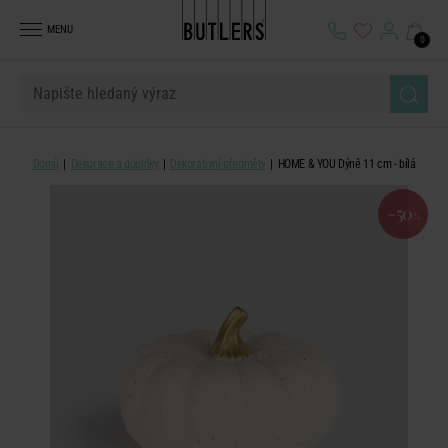
MENU
0
Domů
Dekorace a doplňky
Dekorativní předměty
HOME & YOU Dýně 11 cm - bílá
-50
%