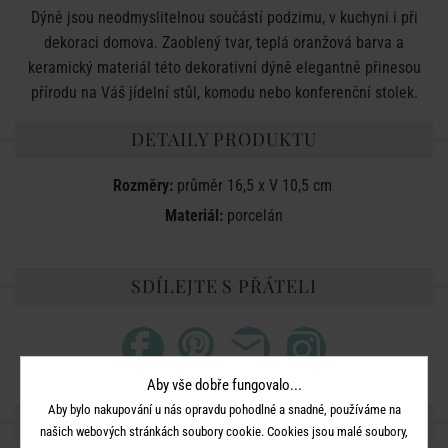
Dýně jsou neodmyslitelnou součástí podzimu, v kuchyni i při
dekoraci domova. Zaoblený tvar, teplá oranžová barva a
keramický materiál této dekorativní dýně elegantně přinesou
přírodu na Váš jídelní stůl, komodu nebo konferenční stolek.
DETAILY PRODUKTU
Rozměry:
průměr 16,5 x V 10,5 cm
Materiál:
porcelán
SDÍLEJTE S PŘÁTELI
Aby vše dobře fungovalo...
Aby bylo nakupování u nás opravdu pohodlné a snadné, používáme na
DALŠÍ PRODUKTY ZE SÉRIE
našich webových stránkách soubory cookie. Cookies jsou malé soubory,