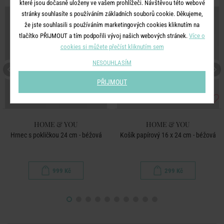
které jsou dočasně uloženy ve vašem prohlížeči. Návštěvou této webové
stránky souhlasíte s používáním základních souborů cookie. Děkujeme,
že jste souhlasili s používáním marketingových cookies kliknutím na
tlačítko PŘIJMOUT a tím podpořili vývoj našich webových stránek.
Více o
cookies si můžete přečíst kliknutím sem
NESOUHLASÍM
PŘIJMOUT
HOME & YOU
HOME & YOU
Hrnec s pokličkou 24 cm - béžová
Košík papírový 16 x 24 cm - béžová
999 Kč
299 Kč