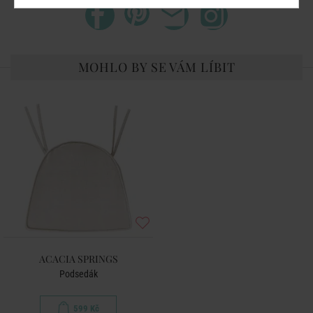
MOHLO BY SE VÁM LÍBIT
ACACIA SPRINGS
Podsedák
599 Kč