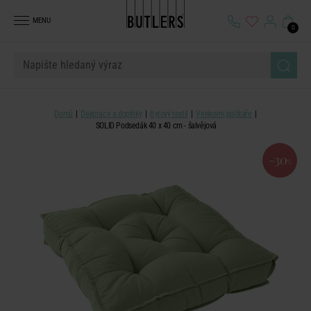
MENU
0
Domů
Dekorace a doplňky
Bytový textil
Venkovní polštáře
SOLID Podsedák 40 x 40 cm - šalvějová
-30
%