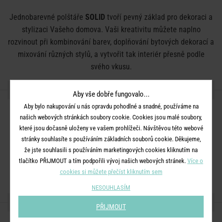
Jednobarevné polštáře
SOLID
tvoří pevný základ pro dekoraci a
stylizaci Vašeho domova. Vaši kreativitu můžete naplno
rozvinout při kombinování barev, doplňování bytových dekorací a
mixování různých stylů, a vytvořit tak interiér přesně podle
svého vkusu.
DETAILY PRODUKTU
Aby vše dobře fungovalo...
Aby bylo nakupování u nás opravdu pohodlné a snadné, používáme na
Rozměry:
D 40 x Š 40 x V 8 cm
našich webových stránkách soubory cookie. Cookies jsou malé soubory,
Materiál:
potah 100% bavlna, výplň 100% polyester
které jsou dočasně uloženy ve vašem prohlížeči. Návštěvou této webové
stránky souhlasíte s používáním základních souborů cookie. Děkujeme,
Další informace:
Neprat, nebělit, nesušit. Lze žehlit při střední
že jste souhlasili s používáním marketingových cookies kliknutím na
teplotě. Chemické čištění se nedoporučuje. Utírejte vlhkým
tlačítko PŘIJMOUT a tím podpořili vývoj našich webových stránek.
Více o
hadříkem.
cookies si můžete přečíst kliknutím sem
NESOUHLASÍM
SDÍLEJTE S PŘÁTELI
PŘIJMOUT