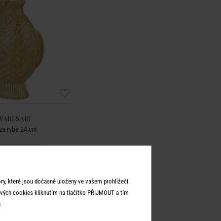
WABI SABI
za ryba 24 cm
399 Kč
y, které jsou dočasně uloženy ve vašem prohlížeči.
vých cookies kliknutím na tlačítko PŘIJMOUT a tím
m