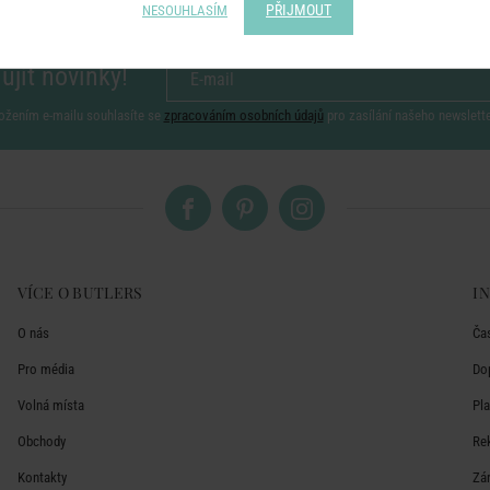
PŘIJMOUT
NESOUHLASÍM
ujít novinky!
ožením e-mailu souhlasíte se
zpracováním osobních údajů
pro zasílání našeho newslett
VÍCE O BUTLERS
I
O nás
Ča
Pro média
Do
Volná místa
Pl
Obchody
Re
Kontakty
Zá