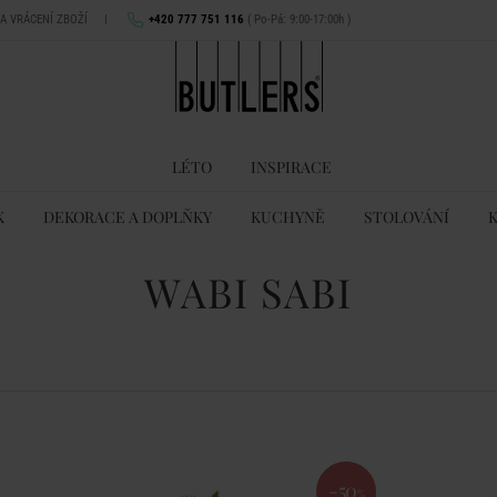
NA VRÁCENÍ ZBOŽÍ
|
+420 777 751 116
( Po-Pá: 9:00-17:00h )
LÉTO
INSPIRACE
K
DEKORACE A DOPLŇKY
KUCHYNĚ
STOLOVÁNÍ
WABI SABI
-50
%