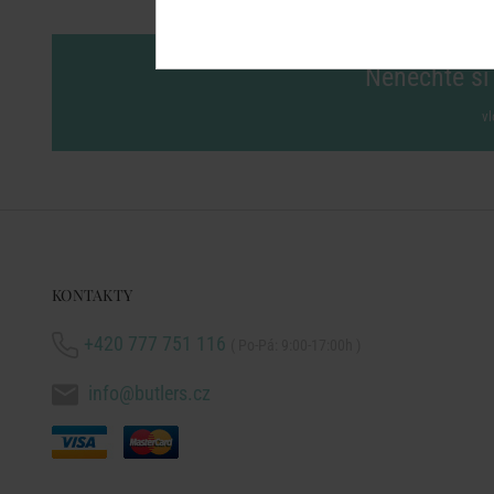
Nenechte si 
vl
KONTAKTY
+420 777 751 116
( Po-Pá: 9:00-17:00h )
info@butlers.cz