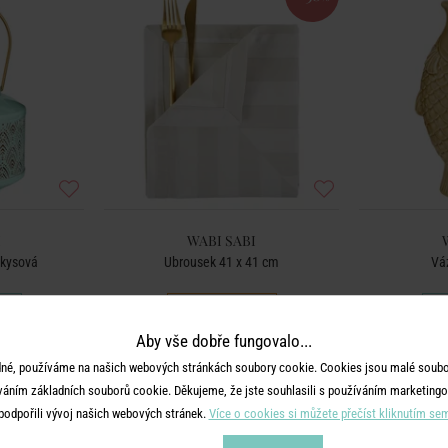
I
WABI SABI
rkysová
Ubrousek 41 x 41 cm
Vá
199 Kč
100 Kč
Aby vše dobře fungovalo...
né, používáme na našich webových stránkách soubory cookie. Cookies jsou malé soubor
váním základních souborů cookie. Děkujeme, že jste souhlasili s používáním marketingo
podpořili vývoj našich webových stránek.
Více o cookies si můžete přečíst kliknutím se