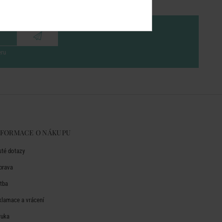
eru
NFORMACE O NÁKUPU
sté dotazy
prava
atba
klamace a vrácení
ruka