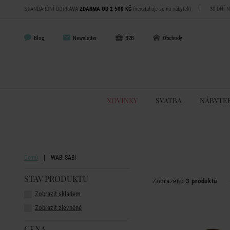
STANDARDNÍ DOPRAVA
ZDARMA OD 2 500 KČ
(nevztahuje se na nábytek)
|
30 DNÍ 
Blog
Newsletter
B2B
Obchody
NOVINKY
SVATBA
NÁBYTE
Domů
WABI SABI
STAV PRODUKTU
Zobrazeno
3 produktů
Zobrazit skladem
Zobrazit zlevněné
CENA