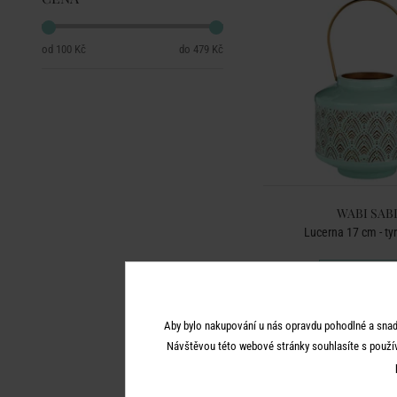
100 Kč
479 Kč
WABI SAB
Lucerna 17 cm - ty
479 Kč
Aby bylo nakupování u nás opravdu pohodlné a snad
Návštěvou této webové stránky souhlasíte s použí