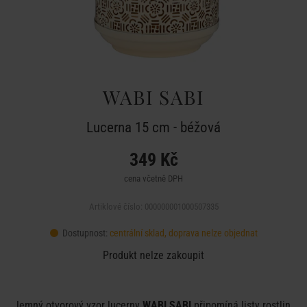
WABI SABI
Lucerna 15 cm - béžová
349 Kč
cena včetně DPH
Artiklové číslo: 000000001000507335
Dostupnost:
centrální sklad, doprava nelze objednat
Produkt nelze zakoupit
Jemný otvorový vzor lucerny
WABI SABI
připomíná listy rostlin.