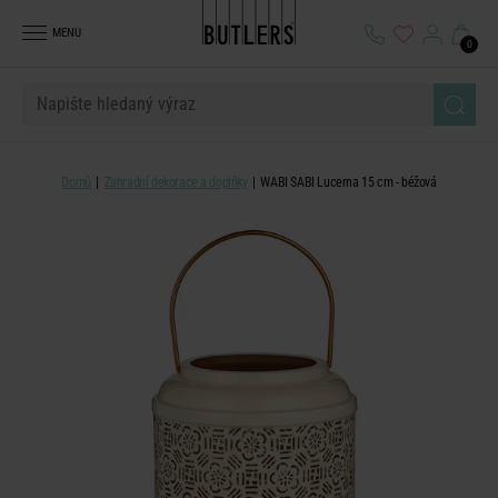
MENU
0
Domů
Zahradní dekorace a doplňky
WABI SABI Lucerna 15 cm - béžová