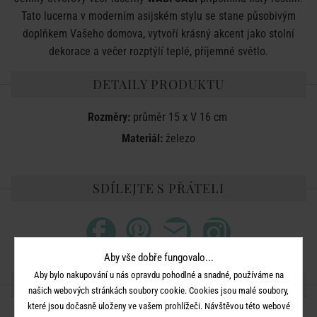
Tato lucerna v moderním asijském stylu se stane působivým
doplňkem Vašeho domova, vytvoří krásný akcent jako stolní
dekorace a večer rozptýlí teplé, příjemné světlo.
DETAILY PRODUKTU
Rozměry:
průměr 15 x V 16 cm
Materiál:
železo
SDÍLEJTE S PŘÁTELI
Aby vše dobře fungovalo...
Aby bylo nakupování u nás opravdu pohodlné a snadné, používáme na
DALŠÍ PRODUKTY ZE SÉRIE
našich webových stránkách soubory cookie. Cookies jsou malé soubory,
které jsou dočasně uloženy ve vašem prohlížeči. Návštěvou této webové