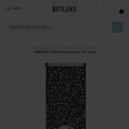
MENU
0
Domů
Vánoční stůl
Prostírání, ubrusy a ubrousky
CHRISTMAS CHEERS Běhoun na stůl 160 x 50 cm