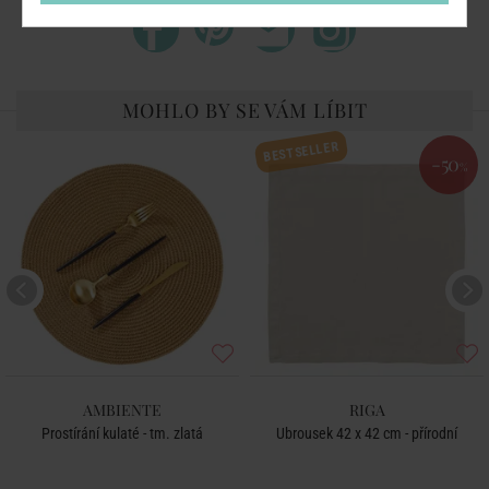
MOHLO BY SE VÁM LÍBIT
BESTSELLER
-50
%
AMBIENTE
RIGA
Prostírání kulaté - tm. zlatá
Ubrousek 42 x 42 cm - přírodní