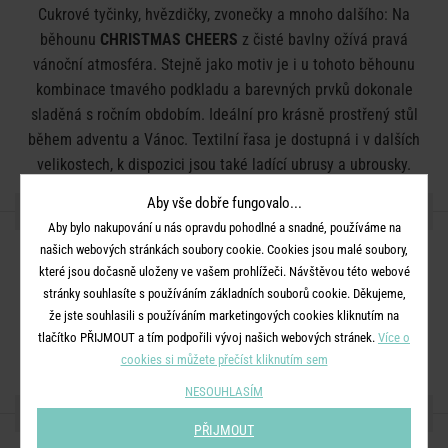
Cukrové tyčinky, hvězdičky, zvonečky a mnoho dalšího: Na
běhounu
CHRISTMAS CHEERS
z čisté bavlny ožívá pravá
vánoční atmosféra. Stejně jako motiv je i u tohoto běhounu
kombinace tmavého podkladu a barevných prvků dokonale
sladěná s ročním obdobím. Ideální pro krásně prostřený stůl
během adventu a Vánoc. Textilní řasa je dostupná i v dalších
velikostech, k dispozici jsou také ladící ubrusy a ubrousky.
Aby vše dobře fungovalo...
DETAILY PRODUKTU
Aby bylo nakupování u nás opravdu pohodlné a snadné, používáme na
našich webových stránkách soubory cookie. Cookies jsou malé soubory,
Rozměry:
D 160 x Š 50 cm
které jsou dočasně uloženy ve vašem prohlížeči. Návštěvou této webové
Materiál:
100% bavlna
stránky souhlasíte s používáním základních souborů cookie. Děkujeme,
Další informace:
že jste souhlasili s používáním marketingových cookies kliknutím na
Nebělit. Sušení v bubnové sušičce na šetrný
tlačítko PŘIJMOUT a tím podpořili vývoj našich webových stránek.
Více o
program. Praní na 40°C.
cookies si můžete přečíst kliknutím sem
NESOUHLASÍM
SDÍLEJTE S PŘÁTELI
PŘIJMOUT