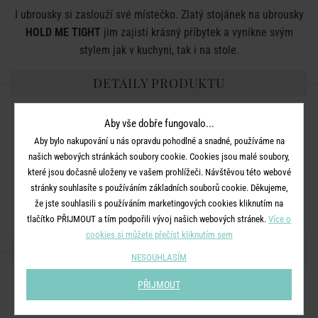
I ubrousky si zaslouží své místečko. Zlatý stojánek na ubrousky
HOLD ME TIGHT
jim zajistí krásný příbytek a vynikne svým
stylem jak v kuchyni, tak i na stole.
DETAILY PRODUKTU
Rozměry:
20 x Š 4,5 cm, V 15 cm
Aby vše dobře fungovalo...
Materiál:
železo
Aby bylo nakupování u nás opravdu pohodlné a snadné, používáme na
našich webových stránkách soubory cookie. Cookies jsou malé soubory,
Barva:
zlatá
které jsou dočasně uloženy ve vašem prohlížeči. Návštěvou této webové
Rozměry:
D 20 x Š 4,5 x V 15 cm
stránky souhlasíte s používáním základních souborů cookie. Děkujeme,
Materiál:
kov
že jste souhlasili s používáním marketingových cookies kliknutím na
tlačítko PŘIJMOUT a tím podpořili vývoj našich webových stránek.
Více o
cookies si můžete přečíst kliknutím sem
SDÍLEJTE S PŘÁTELI
NESOUHLASÍM
PŘIJMOUT