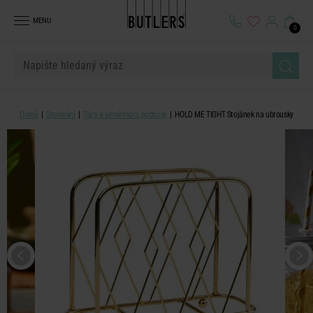
MENU
0
Domů
Stolování
Tácy a servírovací podnosy
HOLD ME TIGHT Stojánek na ubrousky