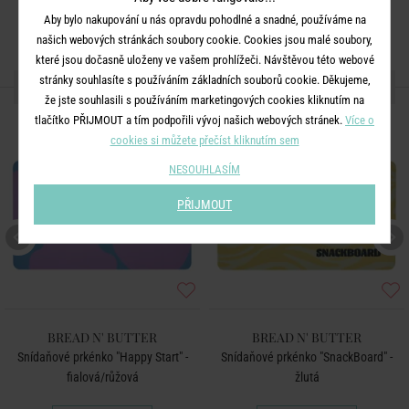
Aby bylo nakupování u nás opravdu pohodlné a snadné, používáme na
našich webových stránkách soubory cookie. Cookies jsou malé soubory,
které jsou dočasně uloženy ve vašem prohlížeči. Návštěvou této webové
stránky souhlasíte s používáním základních souborů cookie. Děkujeme,
DALŠÍ PRODUKTY ZE SÉRIE
že jste souhlasili s používáním marketingových cookies kliknutím na
tlačítko PŘIJMOUT a tím podpořili vývoj našich webových stránek.
Více o
cookies si můžete přečíst kliknutím sem
NESOUHLASÍM
PŘIJMOUT
BREAD N' BUTTER
BREAD N' BUTTER
Snídaňové prkénko "Happy Start" -
Snídaňové prkénko "SnackBoard" -
fialová/růžová
žlutá