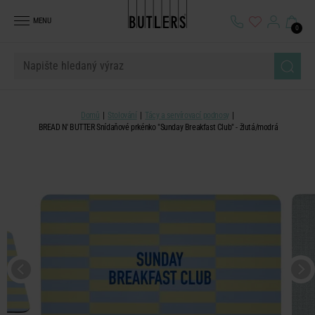
MENU
0
Domů
Stolování
Tácy a servírovací podnosy
BREAD N' BUTTER Snídaňové prkénko "Sunday Breakfast Club" - žlutá/modrá