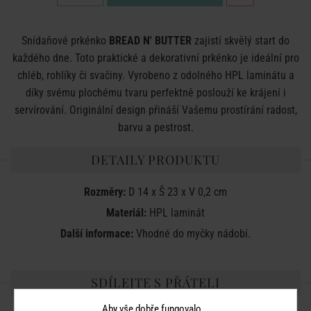
Snídaňové prkénko
BREAD N' BUTTER
zajistí skvělý start do
každého dne. Toto praktické a dekorativní prkénko je ideální pro
chléb, rohlíky či svačiny. Vyrobeno z odolného HPL laminátu a
díky svému plochému tvaru perfektně poslouží ke krájení i
servírování. Originální design přináší Vašemu prostírání radost,
barvu a pestrost.
DETAILY PRODUKTU
Rozměry:
D 14 x Š 23 x V 0,2 cm
Materiál:
HPL laminát
Další informace:
Vhodné do myčky nádobí.
SDÍLEJTE S PŘÁTELI
Aby vše dobře fungovalo...