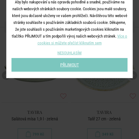
Aby bylo nakupování u nás opravdu pohodlné a snadné, používáme na
našich webových stránkách soubory cookie. Cookies jsou malé soubory,
které jsou dočasně uloženy ve vašem prohlížeči. Návštěvou této webové
stránky souhlasíte s používáním základních souborů cookie. Děkujeme,
DALŠÍ PRODUKTY ZE SÉRIE
že jste souhlasili s používáním marketingových cookies kliknutím na
tlačítko PŘIJMOUT a tím podpořili vývoj našich webových stránek.
Více o
cookies si můžete přečíst kliknutím sem
NESOUHLASÍM
PŘIJMOUT
TAVIRA
TAVIRA
Salátová mísa 1,9 l - zelená
Talíř 27 cm - zelená
799 Kč
349 Kč