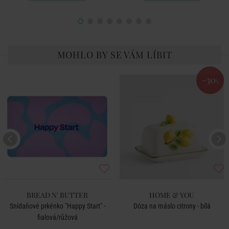
MOHLO BY SE VÁM LÍBIT
-30
%
BREAD N' BUTTER
HOME & YOU
Snídaňové prkénko "Happy Start" -
Dóza na máslo citrony - bílá
fialová/růžová