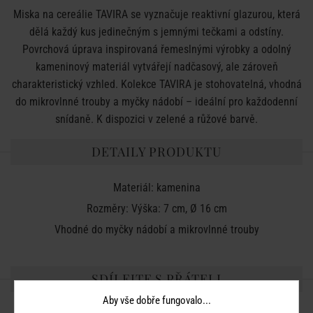
Miska na cereálie TAVIRA se vyznačuje reaktivní glazurou, která
dělá každý kus jedinečným s jemnými tečkami a odstíny.
Povrchová úprava inspirovaná řemeslnými výrobky a odolný
kameninový materiál vytvářejí nadčasový, ale zároveň
charakteristický vzhled. Kolekce TAVIRA je stohovatelná, vhodná
do mikrovlnné trouby a myčky nádobí – ideální pro každodenní
snídaně. K dispozici v zelené a růžové barvě.
DETAILY PRODUKTU
Materiál: kamenina
Rozměry: Výška: 7 cm, Ø 16 cm
Vhodné do myčky nádobí a mikrovlnné trouby
SDÍLEJTE S PŘÁTELI
Aby vše dobře fungovalo...