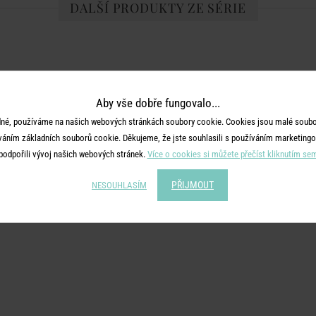
DALŠÍ PRODUKTY ZE SÉRIE
Aby vše dobře fungovalo...
né, používáme na našich webových stránkách soubory cookie. Cookies jsou malé soubor
váním základních souborů cookie. Děkujeme, že jste souhlasili s používáním marketingo
podpořili vývoj našich webových stránek.
Více o cookies si můžete přečíst kliknutím se
PŘIJMOUT
NESOUHLASÍM