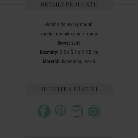
DETAILY PRODUKTU
vhodné do myčky nádobí
vhodné do mikrovlnné trouby
Barva:
šedá
Rozměry:
D 5 x Š 5 x V 5,5 cm
Materiál:
kamenina, lesklá
SDÍLEJTE S PŘÁTELI