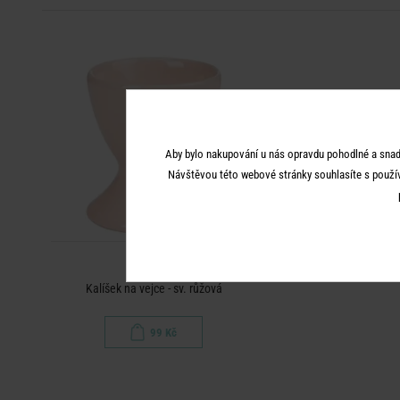
Aby bylo nakupování u nás opravdu pohodlné a snad
Návštěvou této webové stránky souhlasíte s použí
SPHERE
Kalíšek na vejce - sv. růžová
99 Kč