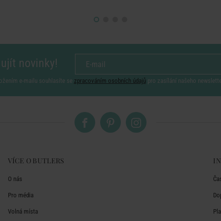
ujít novinky!
ožením e-mailu souhlasíte se
zpracováním osobních údajů
pro zasílání našeho newslett
VÍCE O BUTLERS
I
O nás
Ča
Pro média
Do
Volná místa
Pl