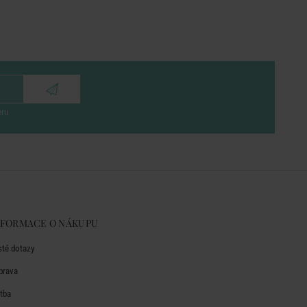
eru
NFORMACE O NÁKUPU
sté dotazy
prava
atba