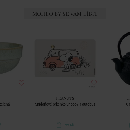
MOHLO BY SE VÁM LÍBIT
PEANUTS
C
zelená
Snídaňové prkénko Snoopy a autobus
Ča
č
199 Kč