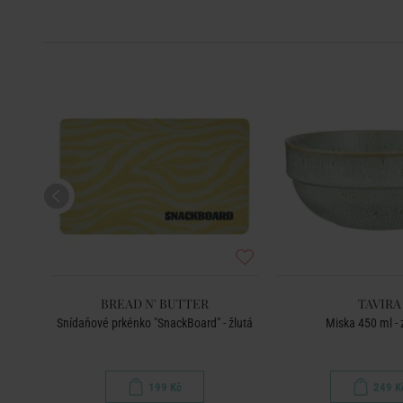
BREAD N' BUTTER
TAVIRA
Snídaňové prkénko "SnackBoard" - žlutá
Miska 450 ml - 
199 Kč
249 K