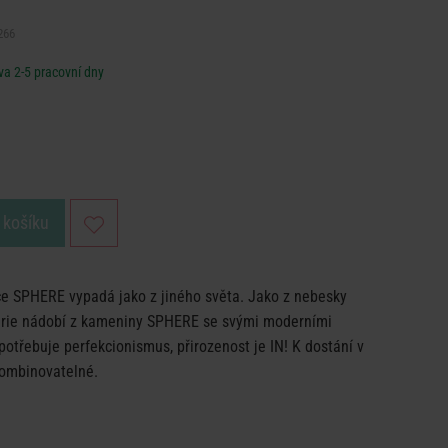
266
a 2-5 pracovní dny
 košíku
jce SPHERE vypadá jako z jiného světa. Jako z nebesky
érie nádobí z kameniny SPHERE se svými moderními
potřebuje perfekcionismus, přirozenost je IN! K dostání v
kombinovatelné.