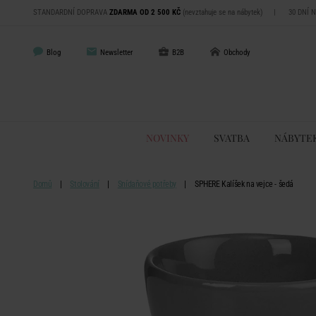
STANDARDNÍ DOPRAVA
ZDARMA OD 2 500 KČ
(nevztahuje se na nábytek)
|
30 DNÍ 
Blog
Newsletter
B2B
Obchody
NOVINKY
SVATBA
NÁBYTE
Domů
Stolování
Snídaňové potřeby
SPHERE Kalíšek na vejce - šedá