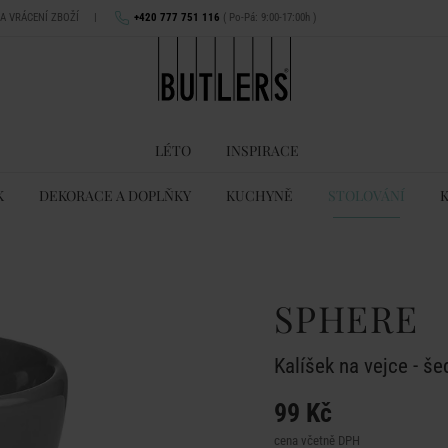
NA VRÁCENÍ ZBOŽÍ
|
+420 777 751 116
( Po-Pá: 9:00-17:00h )
LÉTO
INSPIRACE
K
DEKORACE A DOPLŇKY
KUCHYNĚ
STOLOVÁNÍ
SPHERE
Kalíšek na vejce - še
99 Kč
cena včetně DPH