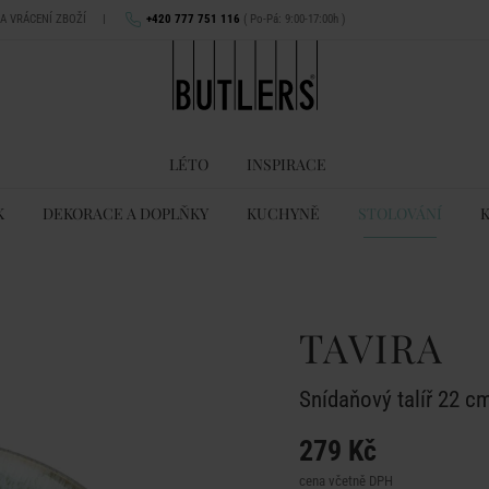
NA VRÁCENÍ ZBOŽÍ
|
+420 777 751 116
( Po-Pá: 9:00-17:00h )
LÉTO
INSPIRACE
K
DEKORACE A DOPLŇKY
KUCHYNĚ
STOLOVÁNÍ
TAVIRA
Snídaňový talíř 22 cm
279 Kč
cena včetně DPH