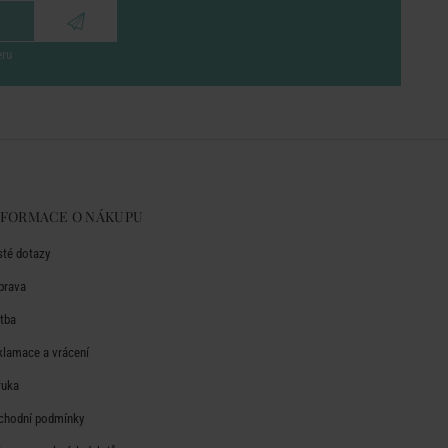
eru
NFORMACE O NÁKUPU
sté dotazy
prava
atba
klamace a vrácení
ruka
chodní podmínky