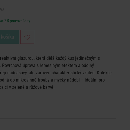
766
a 2-5 pracovní dny
 košíku
 reaktivní glazurou, která dělá každý kus jedinečným s
. Povrchová úprava s řemeslným efektem a odolný
ejí nadčasový, ale zároveň charakteristický vzhled. Kolekce
hodná do mikrovlnné trouby a myčky nádobí – ideální pro
ozici v zelené a růžové barvě.