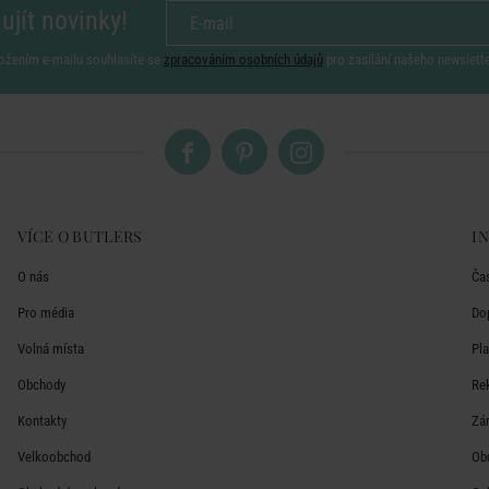
ujít novinky!
ožením e-mailu souhlasíte se
zpracováním osobních údajů
pro zasílání našeho newslett
VÍCE O BUTLERS
I
O nás
Ča
Pro média
Do
Volná místa
Pl
Obchody
Re
Kontakty
Zá
Velkoobchod
Ob