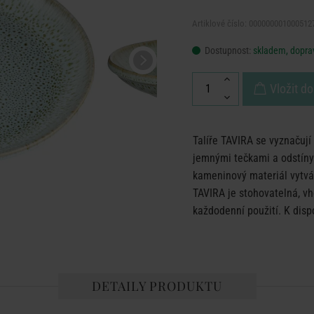
Artiklové číslo: 000000001000512
Dostupnost:
skladem, doprav
Vložit do
Talíře TAVIRA se vyznačují
jemnými tečkami a odstíny
kameninový materiál vytvář
TAVIRA je stohovatelná, v
každodenní použití. K disp
DETAILY PRODUKTU