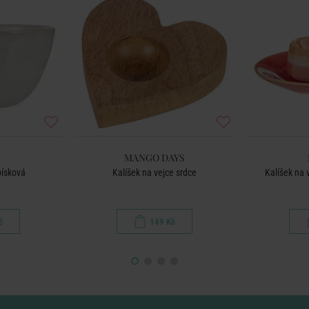
MANGO DAYS
písková
Kalíšek na vejce srdce
Kalíšek na 
č
149 Kč