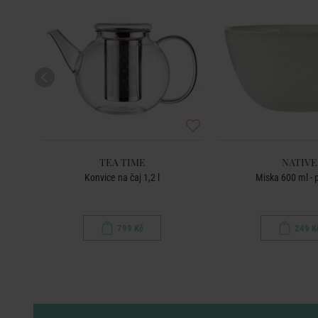
TEA TIME
NATIVE
rvená
Konvice na čaj 1,2 l
Miska 600 ml - 
799 Kč
249 K