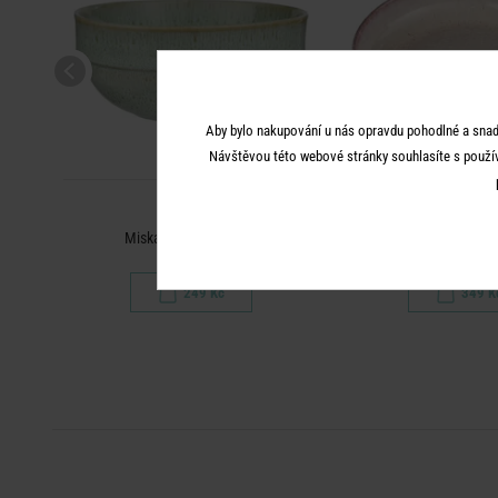
Aby bylo nakupování u nás opravdu pohodlné a snad
Návštěvou této webové stránky souhlasíte s použí
TAVIRA
TAVIRA
Miska 450 ml - zelená
Talíř na těstoviny
249 Kč
349 K