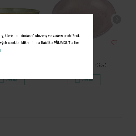
y, které jsou dočasně uloženy ve vašem prohlížeči.
vých cookies kliknutím na tlačítko PŘIJMOUT a tím
m
TAVIRA
TAVIRA
mísa 1,9 l - zelená
Salátová mísa 1,9 l - růžová
799 Kč
799 Kč