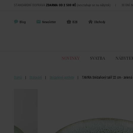
STANDARDNÍ DOPRAVA
ZDARMA OD 2 500 KČ
(nevztahuje se na nábytek)
|
30 DNÍ 
Blog
Newsletter
B2B
Obchody
NOVINKY
SVATBA
NÁBYTE
Domů
Stolování
Snídaňové potřeby
TAVIRA Snídaňový talíř 22 cm - zelená