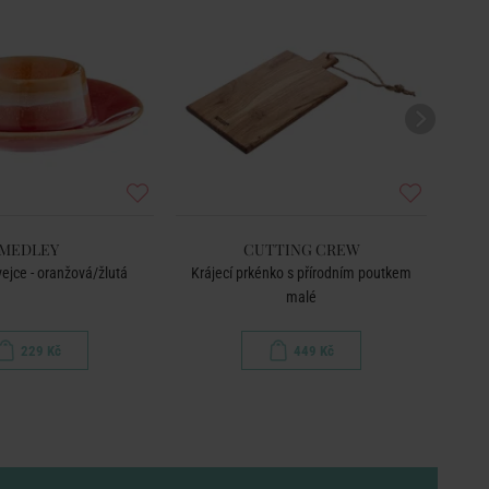
MEDLEY
CUTTING CREW
vejce - oranžová/žlutá
Krájecí prkénko s přírodním poutkem
malé
229 Kč
449 Kč