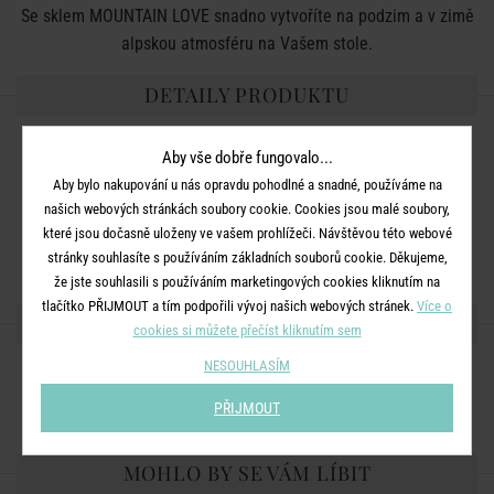
Se sklem MOUNTAIN LOVE snadno vytvoříte na podzim a v zimě
alpskou atmosféru na Vašem stole.
DETAILY PRODUKTU
Rozměry:
průměr 8,05 cm, V 10 cm, objem: 360 ml
Aby vše dobře fungovalo...
Materiál:
sklo
Aby bylo nakupování u nás opravdu pohodlné a snadné, používáme na
našich webových stránkách soubory cookie. Cookies jsou malé soubory,
Dodatečné informace:
Není vhodné do myčky nádobí.
které jsou dočasně uloženy ve vašem prohlížeči. Návštěvou této webové
Barva:
čirá
stránky souhlasíte s používáním základních souborů cookie. Děkujeme,
že jste souhlasili s používáním marketingových cookies kliknutím na
tlačítko PŘIJMOUT a tím podpořili vývoj našich webových stránek.
Více o
SDÍLEJTE S PŘÁTELI
cookies si můžete přečíst kliknutím sem
NESOUHLASÍM
PŘIJMOUT
MOHLO BY SE VÁM LÍBIT