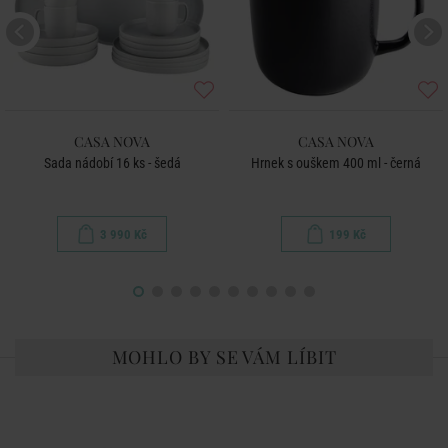
CASA NOVA
CASA NOVA
Sada nádobí 16 ks - šedá
Hrnek s ouškem 400 ml - černá
3 990 Kč
199 Kč
MOHLO BY SE VÁM LÍBIT