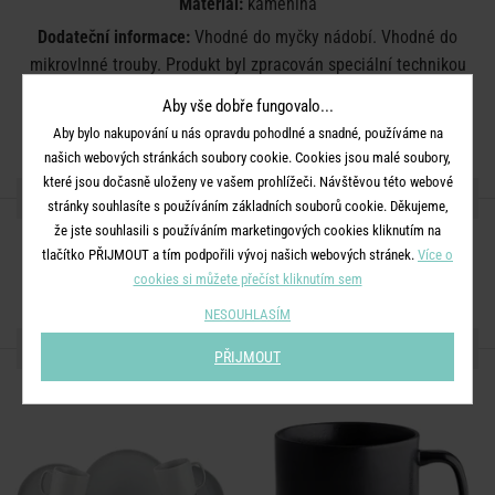
Materiál:
kamenina
Dodateční informace:
Vhodné do myčky nádobí. Vhodné do
mikrovlnné trouby. Produkt byl zpracován speciální technikou
glazury (reaktivní glazura), barva vzniká až po procesu
Aby vše dobře fungovalo...
vypalování, tudíž se barva jednotlivých produktů může lišit.
Aby bylo nakupování u nás opravdu pohodlné a snadné, používáme na
našich webových stránkách soubory cookie. Cookies jsou malé soubory,
které jsou dočasně uloženy ve vašem prohlížeči. Návštěvou této webové
SDÍLEJTE S PŘÁTELI
stránky souhlasíte s používáním základních souborů cookie. Děkujeme,
že jste souhlasili s používáním marketingových cookies kliknutím na
tlačítko PŘIJMOUT a tím podpořili vývoj našich webových stránek.
Více o
cookies si můžete přečíst kliknutím sem
NESOUHLASÍM
DALŠÍ PRODUKTY ZE SÉRIE
PŘIJMOUT