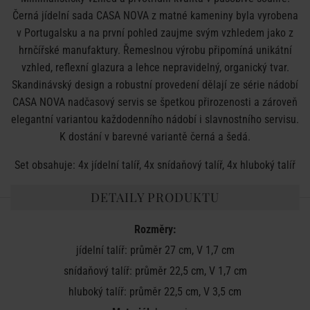
Černá jídelní sada CASA NOVA z matné kameniny byla vyrobena
v Portugalsku a na první pohled zaujme svým vzhledem jako z
hrnčířské manufaktury. Řemeslnou výrobu připomíná unikátní
vzhled, reflexní glazura a lehce nepravidelný, organický tvar.
Skandinávský design a robustní provedení dělají ze série nádobí
CASA NOVA nadčasový servis se špetkou přirozenosti a zároveň
elegantní variantou každodenního nádobí i slavnostního servisu.
K dostání v barevné variantě černá a šedá.
Set obsahuje: 4x jídelní talíř, 4x snídaňový talíř, 4x hluboký talíř
DETAILY PRODUKTU
Rozměry:
jídelní talíř: průměr 27 cm, V 1,7 cm
snídaňový talíř: průměr 22,5 cm, V 1,7 cm
hluboký talíř: průměr 22,5 cm, V 3,5 cm