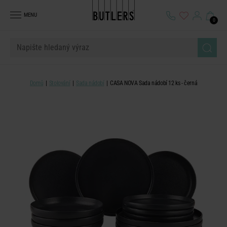
MENU
0
Domů
Stolování
Sada nádobí
CASA NOVA Sada nádobí 12 ks - černá