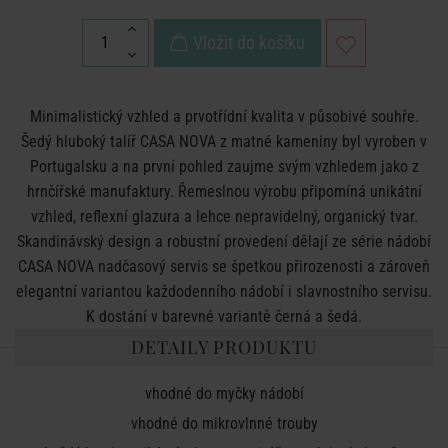
Vložit do košíku
Minimalistický vzhled a prvotřídní kvalita v působivé souhře.
Šedý hluboký talíř CASA NOVA z matné kameniny byl vyroben v
Portugalsku a na první pohled zaujme svým vzhledem jako z
hrnčířské manufaktury. Řemeslnou výrobu připomíná unikátní
vzhled, reflexní glazura a lehce nepravidelný, organický tvar.
Skandinávský design a robustní provedení dělají ze série nádobí
CASA NOVA nadčasový servis se špetkou přirozenosti a zároveň
elegantní variantou každodenního nádobí i slavnostního servisu.
K dostání v barevné variantě černá a šedá.
DETAILY PRODUKTU
vhodné do myčky nádobí
vhodné do mikrovlnné trouby