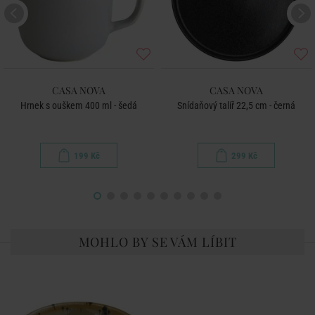
CASA NOVA
CASA NOVA
Hrnek s ouškem 400 ml - šedá
Snídaňový talíř 22,5 cm - černá
199 Kč
299 Kč
MOHLO BY SE VÁM LÍBIT