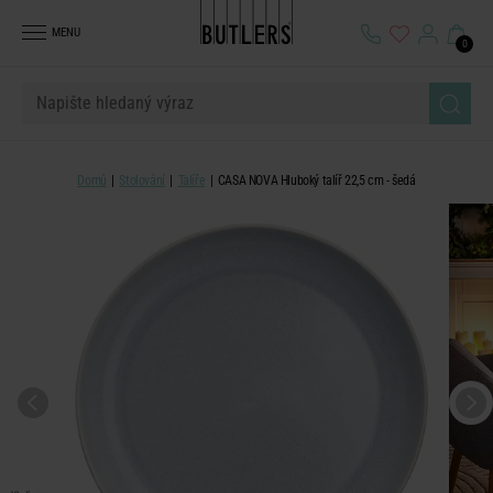
MENU
0
Domů
Stolování
Talíře
CASA NOVA Hluboký talíř 22,5 cm - šedá