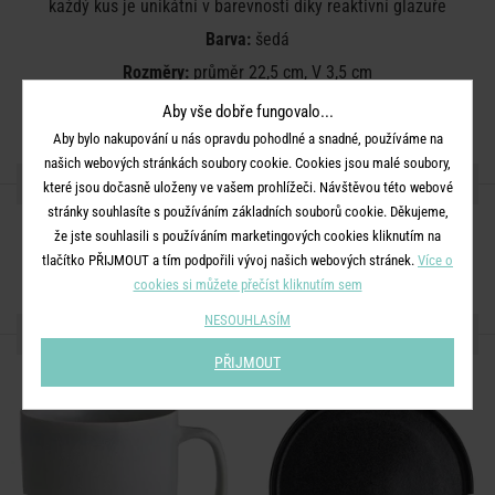
každý kus je unikátní v barevnosti díky reaktivní glazuře
Barva:
šedá
Rozměry:
průměr 22,5 cm, V 3,5 cm
Materiál:
kamenina, reaktivní glazura
Aby vše dobře fungovalo...
Aby bylo nakupování u nás opravdu pohodlné a snadné, používáme na
našich webových stránkách soubory cookie. Cookies jsou malé soubory,
SDÍLEJTE S PŘÁTELI
které jsou dočasně uloženy ve vašem prohlížeči. Návštěvou této webové
stránky souhlasíte s používáním základních souborů cookie. Děkujeme,
že jste souhlasili s používáním marketingových cookies kliknutím na
tlačítko PŘIJMOUT a tím podpořili vývoj našich webových stránek.
Více o
cookies si můžete přečíst kliknutím sem
NESOUHLASÍM
DALŠÍ PRODUKTY ZE SÉRIE
PŘIJMOUT