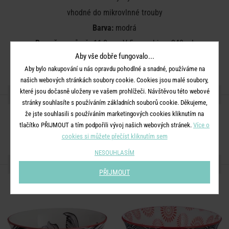
vhodné do mikrovlnné trouby
Barva:
modrá
Rozměry:
průměr 11,8 cm, V 5 cm, objem 240 ml
Aby vše dobře fungovalo...
Materiál:
porcelán
Aby bylo nakupování u nás opravdu pohodlné a snadné, používáme na
našich webových stránkách soubory cookie. Cookies jsou malé soubory,
které jsou dočasně uloženy ve vašem prohlížeči. Návštěvou této webové
SDÍLEJTE S PŘÁTELI
stránky souhlasíte s používáním základních souborů cookie. Děkujeme,
že jste souhlasili s používáním marketingových cookies kliknutím na
tlačítko PŘIJMOUT a tím podpořili vývoj našich webových stránek.
Více o
cookies si můžete přečíst kliknutím sem
NESOUHLASÍM
DALŠÍ PRODUKTY ZE SÉRIE
PŘIJMOUT