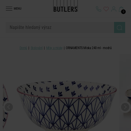
MENU
0
Domů
Stolování
Mísy a misky
ORNAMENTS Miska 240 ml - modrá