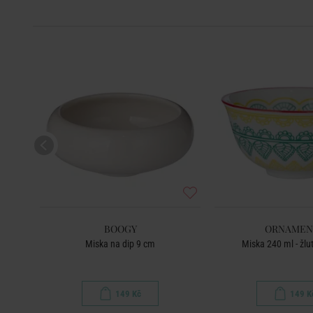
BOOGY
ORNAMEN
Miska na dip 9 cm
Miska 240 ml - žlu
149 Kč
149 K