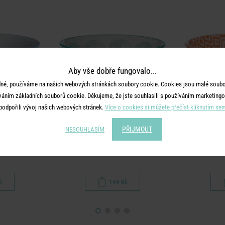
Aby vše dobře fungovalo...
né, používáme na našich webových stránkách soubory cookie. Cookies jsou malé soubor
váním základních souborů cookie. Děkujeme, že jste souhlasili s používáním marketingo
podpořili vývoj našich webových stránek.
Více o cookies si můžete přečíst kliknutím se
PŘIJMOUT
NESOUHLASÍM
TS
ORNAMENTS
O
drá/bílá
Miska 240 ml - růžová/zelená
Miska 520 
č
149 Kč