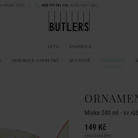
NA VRÁCENÍ ZBOŽÍ
|
+420 777 751 116
( Po-Pá: 9:00-17:00h )
LÉTO
INSPIRACE
K
DEKORACE A DOPLŇKY
KUCHYNĚ
STOLOVÁNÍ
ORNAME
Miska 240 ml - sv.rů
149 Kč
cena včetně DPH