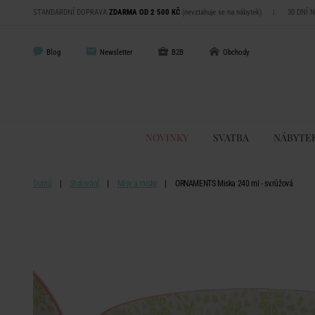
STANDARDNÍ DOPRAVA
ZDARMA OD 2 500 KČ
(nevztahuje se na nábytek)
|
30 DNÍ 
Blog
Newsletter
B2B
Obchody
NOVINKY
SVATBA
NÁBYTE
Domů
Stolování
Mísy a misky
ORNAMENTS Miska 240 ml - sv.růžová