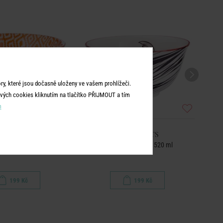
y, které jsou dočasně uloženy ve vašem prohlížeči.
vých cookies kliknutím na tlačítko PŘIJMOUT a tím
m
RNAMENTS
ORNAMENTS
ml - modrá/oranžová
Miska japonismus 520 ml
Miska
199 Kč
199 Kč