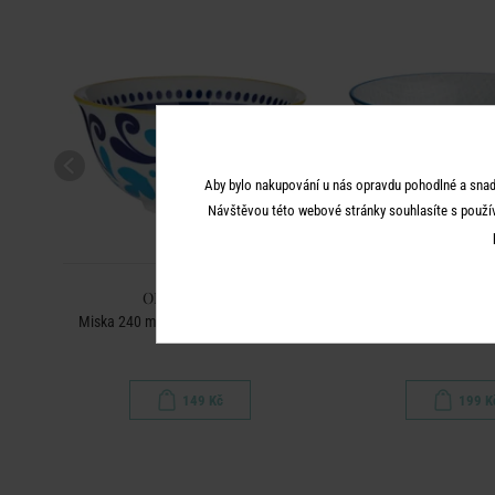
Aby bylo nakupování u nás opravdu pohodlné a snad
Návštěvou této webové stránky souhlasíte s použí
ORNAMENTS
ORNAMEN
Miska 240 ml - sv. modrá/ tm. modrá
Miska 520 ml - mo
149 Kč
199 K