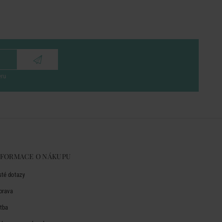
eru
NFORMACE O NÁKUPU
sté dotazy
prava
atba