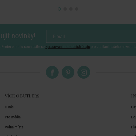
ujít novinky!
ožením e-mailu souhlasíte se
zpracováním osobních údajů
pro zasílání našeho newslett
VÍCE O BUTLERS
I
O nás
Ča
Pro média
Do
Volná místa
Pl