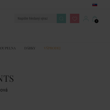
0
KOUPELNA
DÁRKY
VÝPRODEJ
NTS
žová