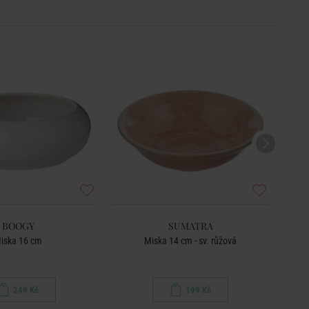
BOOGY
SUMATRA
iska 16 cm
Miska 14 cm - sv. růžová
249 Kč
199 Kč