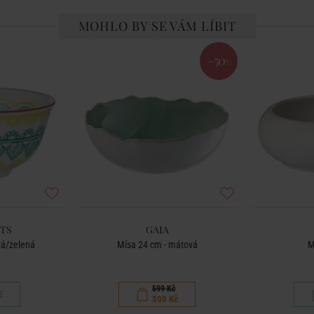
MOHLO BY SE VÁM LÍBIT
-50
%
TS
GAIA
tá/zelená
Mísa 24 cm - mátová
M
599 Kč
č
300 Kč