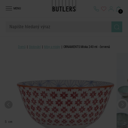
MENU
0
Domů
Stolování
Mísy a misky
ORNAMENTS Miska 240 ml - červená