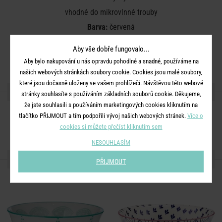
vhodné do mikrovlnné trouby
Barva:
červená
Rozměry:
průměr 11,5 cm, V 5 cm, objem 240 ml
Aby vše dobře fungovalo...
Materiál:
porcelán
Aby bylo nakupování u nás opravdu pohodlné a snadné, používáme na
našich webových stránkách soubory cookie. Cookies jsou malé soubory,
které jsou dočasně uloženy ve vašem prohlížeči. Návštěvou této webové
SDÍLEJTE S PŘÁTELI
stránky souhlasíte s používáním základních souborů cookie. Děkujeme,
že jste souhlasili s používáním marketingových cookies kliknutím na
tlačítko PŘIJMOUT a tím podpořili vývoj našich webových stránek.
Více o
cookies si můžete přečíst kliknutím sem
NESOUHLASÍM
DALŠÍ PRODUKTY ZE SÉRIE
PŘIJMOUT