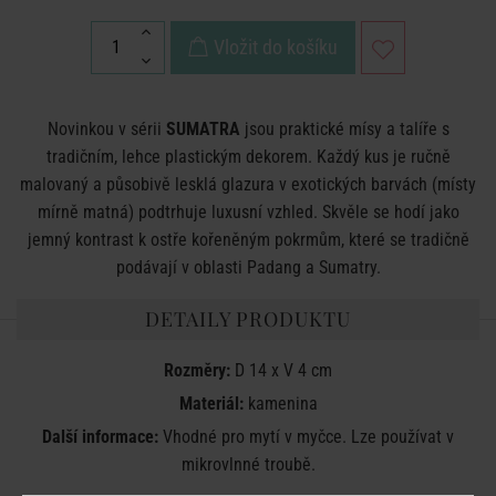
Vložit do košíku
Novinkou v sérii
SUMATRA
jsou praktické mísy a talíře s
tradičním, lehce plastickým dekorem. Každý kus je ručně
malovaný a působivě lesklá glazura v exotických barvách (místy
mírně matná) podtrhuje luxusní vzhled. Skvěle se hodí jako
jemný kontrast k ostře kořeněným pokrmům, které se tradičně
podávají v oblasti Padang a Sumatry.
DETAILY PRODUKTU
Rozměry:
D 14 x V 4 cm
Materiál:
kamenina
Další informace:
Vhodné pro mytí v myčce. Lze používat v
mikrovlnné troubě.