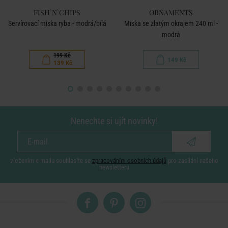
FISH`N`CHIPS
ORNAMENTS
Servírovací miska ryba - modrá/bílá
Miska se zlatým okrajem 240 ml -
modrá
199 Kč
149 Kč
139 Kč
Nenechte si ujít novinky!
vložením e-mailu souhlasíte se
zpracováním osobních údajů
pro zasílání našeho
newsletteru