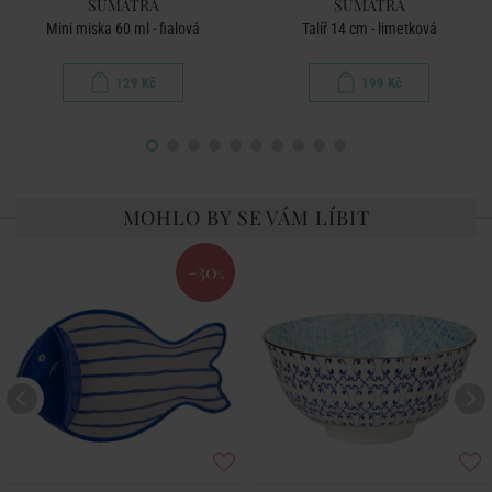
SUMATRA
SUMATRA
Mini miska 60 ml - fialová
Talíř 14 cm - limetková
129 Kč
199 Kč
MOHLO BY SE VÁM LÍBIT
-30
%