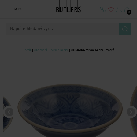
MENU
0
Domů
Stolování
Mísy a misky
SUMATRA Miska 14 cm - modrá