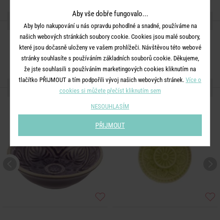
Aby vše dobře fungovalo...
SDÍLEJTE S PŘÁTELI
Aby bylo nakupování u nás opravdu pohodlné a snadné, používáme na
našich webových stránkách soubory cookie. Cookies jsou malé soubory,
které jsou dočasně uloženy ve vašem prohlížeči. Návštěvou této webové
stránky souhlasíte s používáním základních souborů cookie. Děkujeme,
že jste souhlasili s používáním marketingových cookies kliknutím na
tlačítko PŘIJMOUT a tím podpořili vývoj našich webových stránek.
Více o
DALŠÍ PRODUKTY ZE SÉRIE
cookies si můžete přečíst kliknutím sem
NESOUHLASÍM
PŘIJMOUT